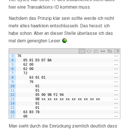
hier eine Transaktions-ID kommen muss.
Nachdem das Prinzip klar sein sollte werde ich nicht
mehr alles haarklein entschlüsseln. Das heisst: ich
habe schon. Aber an dieser Stelle überlasse ich das
mal dem geneigten Leser.
3
76                                              -- SML 
4
   05 01 D3 D7 BA                               -- tran
5
   62 00                                        -- grou
6
   62 00                                        -- abor
7
   72                                           -- mess
8
      63 01 01                                  -- getO
9
      76                                        -- List
10
         01                                     -- code
11
         01                                     -- clie
12
         05 00 9B F2 94                         -- reqF
13
         0B xx xx xx xx xx xx xx xx xx xx       -- serv
14
         01                                     -- refT
15
         01                                     -- smlV
16
   63 B3 78                                     -- CRC
17
   00                                           -- End 
Man sieht durch die Einrückung ziemlich deutlich dass