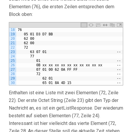
Elementen (76), die ersten Zeilen entsprechen dem
Block oben:
18
76
19
   05 01 D3 D7 BB
20
   62 00
21
   62 00
22
   72
23
      63 07 01                                  -- getL
24
      77
25
         01                                     -- clie
26
         0B xx xx xx xx xx xx xx xx xx xx       -- serv
27
         07 01 00 62 0A FF FF                   -- list
28
         72                                     -- actS
29
            62 01                               -- choi
30
            65 01 8A 4D 15                      -- secI
Enthalten ist eine Liste mit zwei Elementen (72, Zeile
22). Der erste Octet String (Zeile 23) gibt den Typ der
Nachricht an, es ist ein getListResponse. Der wiederum
besteht auf sieben Elementen (77, Zeile 24).
Interessant ist hier vielleicht das vierte Element (72,
Zeile 28. An dieser Stelle soll die aktuelle Zeit stehen,