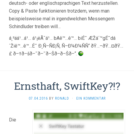
deutsch- oder englischsprachigen Text herzustellen.
Copy & Paste funktionieren trotzdem, wenn man
beispielsweise mal in irgendwelchen Messengern
Schindluder treiben will…
á¸²äá¹…á¹… á¹¡ëÃ¯á¹… bAê™…ê™… biÉ˜ ÆŽá´™gÉ˜dá
´Žiê™…ê™…É˜ Ð¸Ñ–ÑÐ‚Ñ‚ Ñ–Ð¼Ð¼ÑÑ“ ðŸ…–ðŸ…¤ðŸ…
£ ð–†ð–šð–˜ð–˜ð–Šð–ð–Šð–“.
Ernsthaft, SwiftKey?!?
07.04.2016
BY
RONALD
·
EIN KOMMENTAR
Die