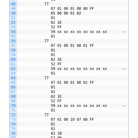
48
            77
49
               07 01 00 01 08 00 FF
50
               65 00 00 01 82
51
               01
52
               62 1E
53
               52 FF
54
               59 xx xx xx xx xx xx xx xx       -- Gesa
55
               01
56
            77
57
               07 01 00 01 08 01 FF
58
               01
59
               01
60
               62 1E
61
               52 FF
62
               59 xx xx xx xx xx xx xx xx       -- Verb
63
               01
64
            77
65
               07 01 00 01 08 02 FF
66
               01
67
               01
68
               62 1E
69
               52 FF
70
               59 xx xx xx xx xx xx xx xx       -- Verb
71
               01
72
            77
73
               07 01 00 10 07 00 FF
74
               01
75
               01
76
               62 1B