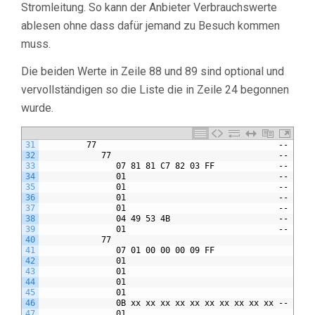
Stromleitung. So kann der Anbieter Verbrauchswerte
ablesen ohne dass dafür jemand zu Besuch kommen
muss.
Die beiden Werte in Zeile 88 und 89 sind optional und
vervollständigen so die Liste die in Zeile 24 begonnen
wurde.
31
         77                                     -- valL
32
            77                                  -- SML_
33
               07 81 81 C7 82 03 FF             -- objN
34
               01                               -- stat
35
               01                               -- valT
36
               01                               -- unit
37
               01                               -- scal
38
               04 49 53 4B                      -- valu
39
               01                               -- valu
40
            77
41
               07 01 00 00 00 09 FF
42
               01
43
               01
44
               01
45
               01
46
               0B xx xx xx xx xx xx xx xx xx xx -- Serv
47
               01