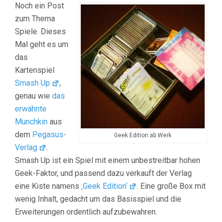
Noch ein Post
zum Thema
Spiele. Dieses
Mal geht es um
das
Kartenspiel
Smash Up
,
genau wie
das
erwähnte
Munchkin
aus
dem
Pegasus-
Geek Edition ab Werk
Verlag
.
Smash Up ist ein Spiel mit einem unbestreitbar hohen
Geek-Faktor, und passend dazu verkauft der Verlag
eine Kiste namens
‚Geek Edition‘
. Eine große Box mit
wenig Inhalt, gedacht um das Basisspiel und die
Erweiterungen ordentlich aufzubewahren.