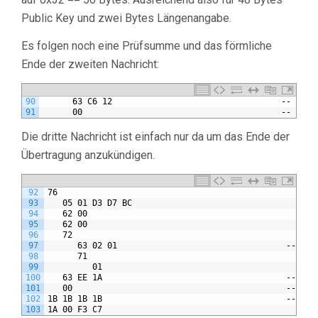
Public Key und zwei Bytes Längenangabe.
Es folgen noch eine Prüfsumme und das förmliche
Ende der zweiten Nachricht:
90
      63 C6 12                                  -- crc
91
      00                                        -- end 
Die dritte Nachricht ist einfach nur da um das Ende der
Übertragung anzukündigen.
92
76
93
   05 01 D3 D7 BC
94
   62 00
95
   62 00
96
   72
97
      63 02 01                                  -- get
98
      71
99
         01
100
   63 EE 1A                                     -- crc
101
   00                                           -- end
102
1B 1B 1B 1B                                     -- end
103
1A 00 F3 C7