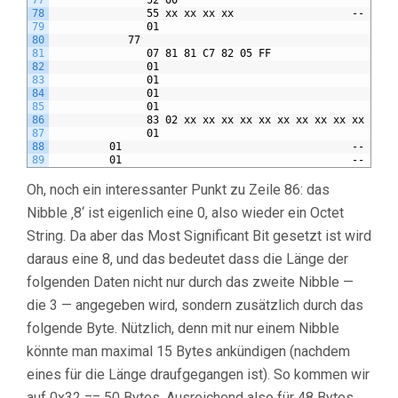
77
               52 00
78
               55 xx xx xx xx                   -- Wirk
79
               01
80
            77
81
               07 81 81 C7 82 05 FF
82
               01
83
               01
84
               01
85
               01
86
               83 02 xx xx xx xx xx xx xx xx xx xx xx x
87
               01
88
         01                                     -- list
89
         01                                     -- actG
Oh, noch ein interessanter Punkt zu Zeile 86: das
Nibble ‚8‘ ist eigenlich eine 0, also wieder ein Octet
String. Da aber das Most Significant Bit gesetzt ist wird
daraus eine 8, und das bedeutet dass die Länge der
folgenden Daten nicht nur durch das zweite Nibble —
die 3 — angegeben wird, sondern zusätzlich durch das
folgende Byte. Nützlich, denn mit nur einem Nibble
könnte man maximal 15 Bytes ankündigen (nachdem
eines für die Länge draufgegangen ist). So kommen wir
auf 0x32 == 50 Bytes. Ausreichend also für 48 Bytes