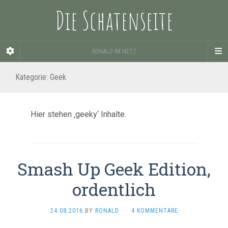
Die Schatenseite
RONALD IM NETZ
Kategorie:
Geek
Hier stehen ‚geeky‘ Inhalte.
Smash Up Geek Edition,
ordentlich
24.08.2016
BY
RONALD
·
4 KOMMENTARE