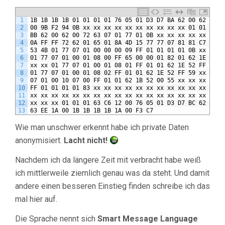
1
1B 1B 1B 1B 01 01 01 01 76 05 01 D3 D7 BA 62 00 62 00 7
2
00 9B F2 94 0B xx xx xx xx xx xx xx xx xx xx 01 01 63 B
3
BB 62 00 62 00 72 63 07 01 77 01 0B xx xx xx xx xx xx x
4
0A FF FF 72 62 01 65 01 8A 4D 15 77 77 07 81 81 C7 82 0
5
53 4B 01 77 07 01 00 00 00 09 FF 01 01 01 01 0B xx xx x
6
01 77 07 01 00 01 08 00 FF 65 00 00 01 82 01 62 1E 52 F
7
xx xx 01 77 07 01 00 01 08 01 FF 01 01 62 1E 52 FF 59 x
8
01 77 07 01 00 01 08 02 FF 01 01 62 1E 52 FF 59 xx xx x
9
07 01 00 10 07 00 FF 01 01 62 1B 52 00 55 xx xx xx xx 0
10
FF 01 01 01 01 83 xx xx xx xx xx xx xx xx xx xx xx xx x
11
xx xx xx xx xx xx xx xx xx xx xx xx xx xx xx xx xx xx x
12
xx xx xx 01 01 01 63 C6 12 00 76 05 01 D3 D7 BC 62 00 6
13
63 EE 1A 00 1B 1B 1B 1B 1A 00 F3 C7
Wie man unschwer erkennt habe ich private Daten
anonymisiert.
Lacht nicht!
Nachdem ich da längere Zeit mit verbracht habe weiß
ich mittlerweile ziemlich genau was da steht. Und damit
andere einen besseren Einstieg finden schreibe ich das
mal hier auf.
Die Sprache nennt sich
Smart Message Language