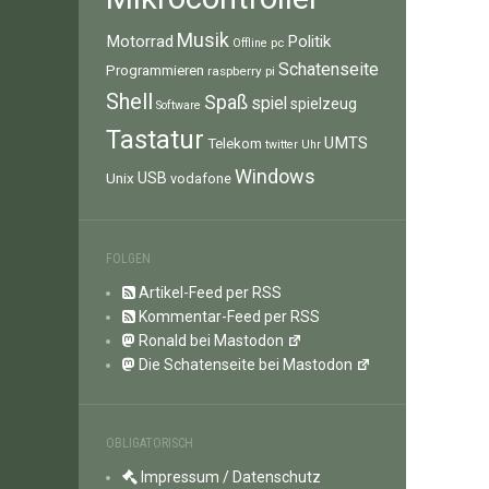
Musik
Motorrad
Politik
pc
Offline
Schatenseite
Programmieren
raspberry pi
Shell
Spaß
spiel
spielzeug
Software
Tastatur
UMTS
Telekom
twitter
Uhr
Windows
Unix
USB
vodafone
FOLGEN
Artikel-Feed per RSS
Kommentar-Feed per RSS
Ronald bei Mastodon
Die Schatenseite bei Mastodon
OBLIGATORISCH
Impressum / Datenschutz