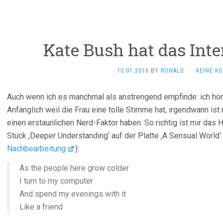
Kate Bush hat das Inte
10.01.2016
BY
RONALD
·
KEINE K
Auch wenn ich es manchmal als anstrengend empfinde: ich hö
Anfänglich weil die Frau eine tolle Stimme hat, irgendwann ist
einen erstaunlichen Nerd-Faktor haben. So richtig ist mir da
Stück ‚Deeper Understanding‘ auf der Platte ‚A Sensual World‘ 
Nachbearbeitung
):
As the people here grow colder
I turn to my computer
And spend my evenings with it
Like a friend