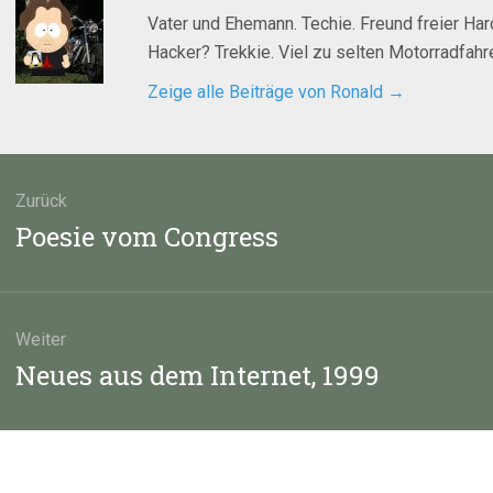
Vater und Ehemann. Techie. Freund freier Ha
Hacker? Trekkie. Viel zu selten Motorradfahre
Zeige alle Beiträge von Ronald
→
agsnavigation
Zurück
Vorheriger
Poesie vom Congress
Beitrag:
Weiter
Nächster
Neues aus dem Internet, 1999
Beitrag: