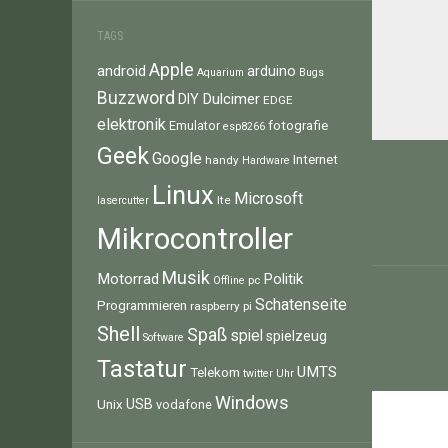
TAGS
Apple
android
arduino
Aquarium
Bugs
Buzzword
Dulcimer
DIY
EDGE
elektronik
fotografie
Emulator
esp8266
Beitr
Geek
Google
Internet
handy
Hardware
Linux
Microsoft
lte
lasercutter
Mikrocontroller
Musik
Motorrad
Politik
pc
Offline
Schatenseite
Programmieren
raspberry pi
Shell
Spaß
spiel
spielzeug
Software
Tastatur
UMTS
Telekom
twitter
Uhr
Windows
Unix
USB
vodafone