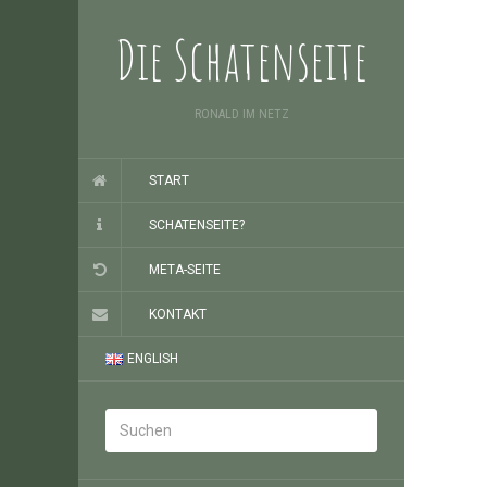
Die Schatenseite
RONALD IM NETZ
START
SCHATENSEITE?
META-SEITE
KONTAKT
ENGLISH