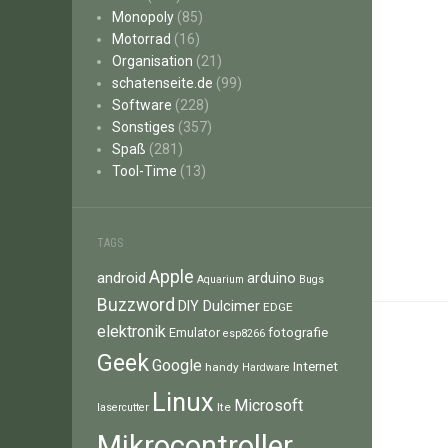
Monopoly
(85)
Motorrad
(16)
Organisation
(21)
schatenseite.de
(99)
Software
(228)
Sonstiges
(357)
Spaß
(281)
Tool-Time
(13)
TAGS
Apple
android
arduino
Aquarium
Bugs
Buzzword
Dulcimer
DIY
EDGE
elektronik
fotografie
Emulator
esp8266
Geek
Google
Internet
handy
Hardware
Linux
Microsoft
lte
lasercutter
Mikrocontroller