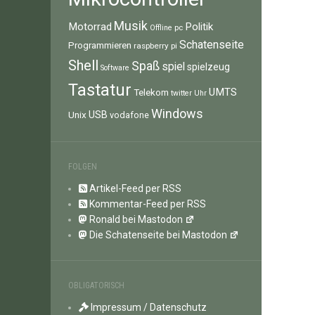
Musik
Motorrad
Politik
pc
Offline
Schatenseite
Programmieren
raspberry pi
Shell
Spaß
spiel
spielzeug
Software
Tastatur
UMTS
Telekom
twitter
Uhr
Windows
Unix
USB
vodafone
FOLGEN
Artikel-Feed per RSS
Kommentar-Feed per RSS
Ronald bei Mastodon
Die Schatenseite bei Mastodon
OBLIGATORISCH
Impressum / Datenschutz