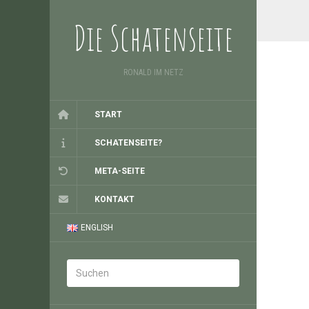
Die Schatenseite
RONALD IM NETZ
START
SCHATENSEITE?
META-SEITE
KONTAKT
ENGLISH