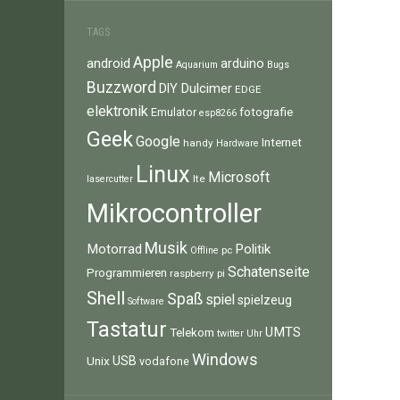
TAGS
Apple
android
arduino
Aquarium
Bugs
Buzzword
Dulcimer
DIY
EDGE
elektronik
fotografie
Emulator
esp8266
Geek
Google
Internet
handy
Hardware
Linux
Microsoft
lte
lasercutter
Mikrocontroller
Musik
Motorrad
Politik
pc
Offline
Schatenseite
Programmieren
raspberry pi
Shell
Spaß
spiel
spielzeug
Software
Tastatur
UMTS
Telekom
twitter
Uhr
Windows
Unix
USB
vodafone