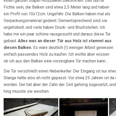
einen ganzen Stapel Holzbalken bekommen. Das dürfte
Fichte sein, die Balken sind etwa 2,5 Meter lang und haben
ein Profil von 10x12cm. Ungefähr. Die Balken haben mal als
Verpackungsmaterial gedient. Dementsprechend sind sie
ungehobelt, und viele haben Druck- und Bruchstellen. Ich
habe mir ein paar schöne rausgesucht und daraus diese Tür
gebaut.
Alles was an dieser Tür aus Holz ist stammt aus
diesen Balken.
Es wäre deutlich (!) weniger Arbeit gewesen
einfach passendes Holz zu kaufen. Ich wollte aber wissen
ob ich aus den Balken eine vorzeigbare Tür machen kann…
Die Tür verschließt einen Nebenkeller. Der Eingang ist nur etw
Stange hätte also eh nicht gepasst. Vor etwa 25 Jahren ist da
worden. Der hat aber der Zahn der Zeit gehörig zugesetzt, un
hing musste sie weichen.