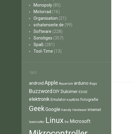
Monopoly
(85)
Motorrad
(16)
Organisation
(21)
schatenseite.de
(99)
Software
(228)
Sonstiges
(357)
Spaß
(281)
Tool-Time
(13)
TAGS
Apple
android
arduino
Aquarium
Bugs
Buzzword
Dulcimer
DIY
EDGE
elektronik
fotografie
Emulator
esp8266
Geek
Google
Internet
handy
Hardware
Linux
Microsoft
lte
lasercutter
Mikrocontroller