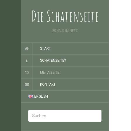
Die Schatenseite
RONALD IM NETZ
START
SCHATENSEITE?
META-SEITE
KONTAKT
ENGLISH