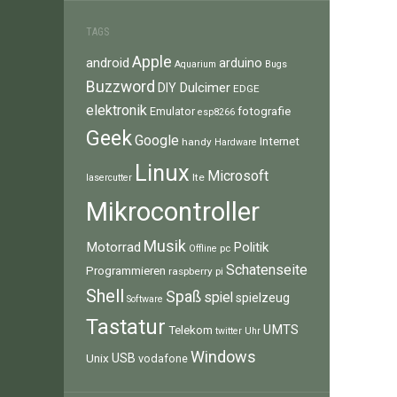
TAGS
Apple
android
arduino
Aquarium
Bugs
Buzzword
Dulcimer
DIY
EDGE
elektronik
fotografie
Emulator
esp8266
Geek
Google
Internet
handy
Hardware
Linux
Microsoft
lte
lasercutter
Mikrocontroller
Musik
Motorrad
Politik
pc
Offline
Schatenseite
Programmieren
raspberry pi
Shell
Spaß
spiel
spielzeug
Software
Tastatur
UMTS
Telekom
twitter
Uhr
Windows
Unix
USB
vodafone