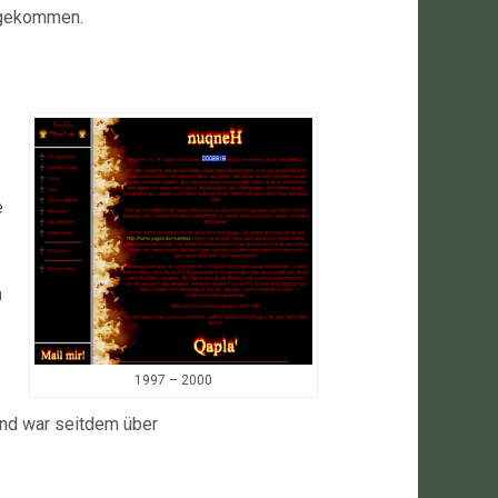
L gekommen.
e
m
1997 – 2000
und war seitdem über