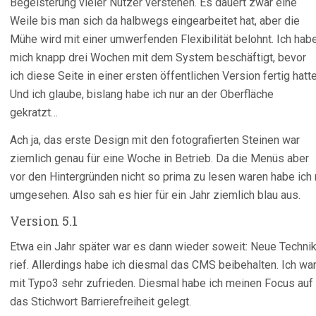
Begeisterung vieler Nutzer verstehen. Es dauert zwar eine
Weile bis man sich da halbwegs eingearbeitet hat, aber die
Mühe wird mit einer umwerfenden Flexibilität belohnt. Ich hab
mich knapp drei Wochen mit dem System beschäftigt, bevor
ich diese Seite in einer ersten öffentlichen Version fertig hatte
Und ich glaube, bislang habe ich nur an der Oberfläche
gekratzt…
Ach ja, das erste Design mit den fotografierten Steinen war
ziemlich genau für eine Woche in Betrieb. Da die Menüs aber
vor den Hintergründen nicht so prima zu lesen waren habe ic
umgesehen. Also sah es hier für ein Jahr ziemlich blau aus.
Version 5.1
Etwa ein Jahr später war es dann wieder soweit: Neue Techni
rief. Allerdings habe ich diesmal das CMS beibehalten. Ich wa
mit Typo3 sehr zufrieden. Diesmal habe ich meinen Focus auf
das Stichwort Barrierefreiheit gelegt.