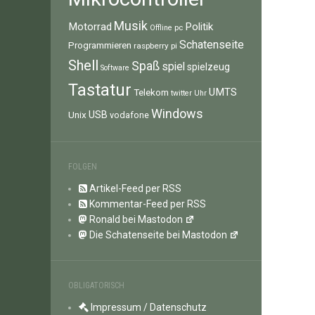
Musik
Motorrad
Politik
pc
Offline
Schatenseite
Programmieren
raspberry pi
Shell
Spaß
spiel
spielzeug
Software
Tastatur
UMTS
Telekom
twitter
Uhr
Windows
Unix
USB
vodafone
FOLGEN
Artikel-Feed per RSS
Kommentar-Feed per RSS
Ronald bei Mastodon
Die Schatenseite bei Mastodon
OBLIGATORISCH
Impressum / Datenschutz