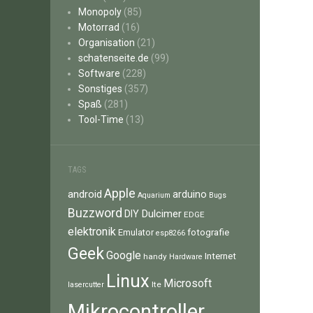
Monopoly
(85)
Motorrad
(16)
Organisation
(21)
schatenseite.de
(99)
Software
(228)
Sonstiges
(357)
Spaß
(281)
Tool-Time
(13)
TAGS
Apple
android
arduino
Aquarium
Bugs
Buzzword
Dulcimer
DIY
EDGE
elektronik
fotografie
Emulator
esp8266
Geek
Google
Internet
handy
Hardware
Linux
Microsoft
lte
lasercutter
Mikrocontroller