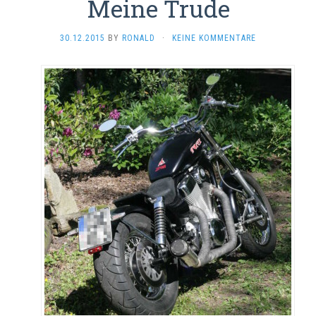
Meine Trude
30.12.2015
BY
RONALD
·
KEINE KOMMENTARE