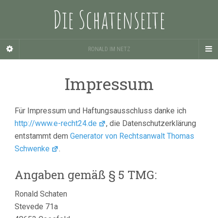
Die Schatenseite
RONALD IM NETZ
Impressum
Für Impressum und Haftungsausschluss danke ich
http://www.e-recht24.de
, die Datenschutzerklärung
entstammt dem
Generator von Rechtsanwalt Thomas
Schwenke
.
Angaben gemäß § 5 TMG:
Ronald Schaten
Stevede 71a