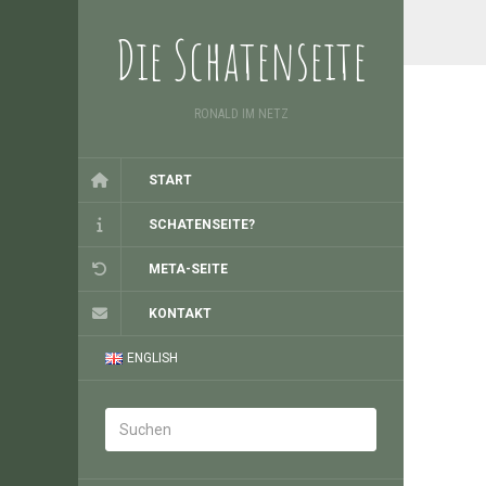
Die Schatenseite
RONALD IM NETZ
START
SCHATENSEITE?
META-SEITE
KONTAKT
ENGLISH