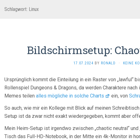
Schlagwort:
Linux
Bildschirmsetup: Chaot
17.07.2024
BY
RONALD
·
KEINE K
Ursprünglich kommt die Einteilung in ein Raster von „lawful“ bi
Rollenspiel Dungeons & Dragons, da werden Charaktere nach i
Memes teilen
alles mögliche in solche Charts
ein, von
Schr
So auch, wie mir ein Kollege mit Blick auf meinen Schreibtisch
Setup ist da zwar nicht exakt wiedergegeben, kommt aber offe
Mein Heim-Setup ist irgendwo zwischen „chaotic neutral“ und „
Tisch das Full-HD-Notebook, in der Mitte ein 4k-Monitor in hor