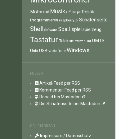
Musik
Motorrad
Politik
pc
Offline
Schatenseite
Programmieren
raspberry pi
Shell
Spaß
spiel
spielzeug
Software
Tastatur
UMTS
Telekom
twitter
Uhr
Windows
Unix
USB
vodafone
FOLGEN
Artikel-Feed per RSS
Kommentar-Feed per RSS
Ronald bei Mastodon
Die Schatenseite bei Mastodon
OBLIGATORISCH
Impressum / Datenschutz