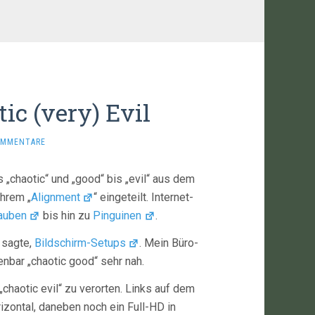
ic (very) Evil
OMMENTARE
s „chaotic“ und „good“ bis „evil“ aus dem
hrem „
Alignment
“ eingeteilt. Internet-
auben
bis hin zu
Pinguinen
.
 sagte,
Bildschirm-Setups
. Mein Büro-
nbar „chaotic good“ sehr nah.
chaotic evil“ zu verorten. Links auf dem
izontal, daneben noch ein Full-HD in