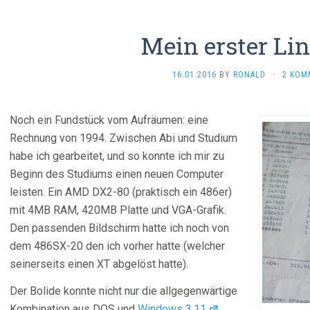
Mein erster Li
16.01.2016
BY
RONALD
·
2 KOM
Noch ein Fundstück vom Aufräumen: eine
Rechnung von 1994. Zwischen Abi und Studium
habe ich gearbeitet, und so konnte ich mir zu
Beginn des Studiums einen neuen Computer
leisten. Ein AMD DX2-80 (praktisch ein 486er)
mit 4MB RAM, 420MB Platte und VGA-Grafik.
Den passenden Bildschirm hatte ich noch von
dem 486SX-20 den ich vorher hatte (welcher
seinerseits einen XT abgelöst hatte).
Der Bolide konnte nicht nur die allgegenwärtige
Kombination aus DOS und
Windows 3.11