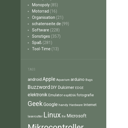
Monopoly
(85)
Motorrad
(16)
Organisation
(21)
schatenseite.de
(99)
Software
(228)
Sonstiges
(357)
Spaß
(281)
Tool-Time
(13)
TAGS
Apple
android
arduino
Aquarium
Bugs
Buzzword
Dulcimer
DIY
EDGE
elektronik
fotografie
Emulator
esp8266
Geek
Google
Internet
handy
Hardware
Linux
Microsoft
lte
lasercutter
Mikrocontroller