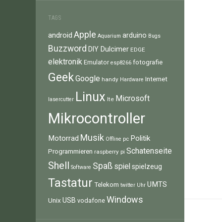
TAGS
Apple
android
arduino
Aquarium
Bugs
Buzzword
Dulcimer
DIY
EDGE
elektronik
fotografie
Emulator
esp8266
Geek
Google
Internet
handy
Hardware
Linux
Microsoft
lte
lasercutter
Mikrocontroller
Musik
Motorrad
Politik
pc
Offline
Schatenseite
Programmieren
raspberry pi
Shell
Spaß
spiel
spielzeug
Software
Tastatur
UMTS
Telekom
twitter
Uhr
Windows
Unix
USB
vodafone