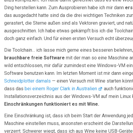
Ding herstellen kann. Zum Ausprobieren habe ich mir dann
ers
das ausgedacht hatte sind da die drei wichtigen Techniken zu
gerastert, die Sterne außen sind als Vektoren graviert, und na
ausgeschnitten. Ich habe etwas gekämpft bis ich die Toolchain
doch ganz einfach. Und für einen ersten Versuch echt überzeug
Die Toolchain… ich lasse mich gerne eines besseren belehren,
brauchbare freie Software
mit der man so eine Maschine an
wild entschlossen, mir dafür zumindest eine Windows-VM einzur
Software benutzen kann. Im letzten Moment ist mir dann einge
Schneidplotter damals
— einen Versuch mit Wine starten könnt
dass das
bei einem Roger Clark in Australien
auch funktioni
Installationsverzeichnis aus der Windows-VM auf mein Linux k
Einschränkungen funktioniert es mit Wine.
Eine Einschränkung ist, dass ich beim Start der Anwendung j
Maschine einstellen muss, ansonsten erscheint die Darstellu
verzerrt. Schwerer wiegt, dass ich aus Wine keine USB-Geräte 