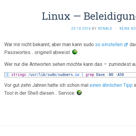
Linux — Beleidigun
20.10.2016
BY
RONALD
·
KEINE K
War mir nicht bekannt, aber man kann sudo
so einstellen
das
Passwortes… originell abweist.
Wer nur die Antworten sehen möchte kann das — zumindest a
1
strings
/
usr
/
lib
/
sudo
/
sudoers
.so
|
grep
Dave
-
B0
-
A50
Vor gut zehn Jahren hatte ich schon mal
einen ähnlichen Tipp
i
Tool in der Shell diesen… Service.