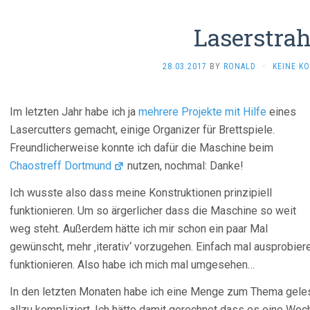
Laserstrah
28.03.2017
BY
RONALD
·
KEINE K
Im letzten Jahr habe ich ja
mehrere
Projekte
mit
Hilfe
eines
Lasercutters gemacht, einige Organizer für Brettspiele.
Freundlicherweise konnte ich dafür die Maschine beim
Chaostreff Dortmund
nutzen, nochmal: Danke!
Ich wusste also dass meine Konstruktionen prinzipiell
funktionieren. Um so ärgerlicher dass die Maschine so weit
weg steht. Außerdem hätte ich mir schon ein paar Mal
gewünscht, mehr ‚iterativ‘ vorzugehen. Einfach mal ausprobier
funktionieren. Also habe ich mich mal umgesehen…
In den letzten Monaten habe ich eine Menge zum Thema gelese
allzu kompliziert. Ich hätte damit gerechnet dass es eine Wo