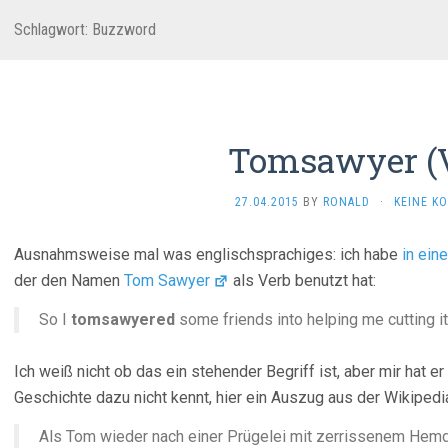
Schlagwort:
Buzzword
Tomsawyer (V
27.04.2015
BY
RONALD
·
KEINE K
Ausnahmsweise mal was englischsprachiges: ich habe
in ein
der den Namen
Tom Sawyer
als Verb benutzt hat:
So I
tomsawyered
some friends into helping me cutting i
Ich weiß nicht ob das ein stehender Begriff ist, aber mir hat er
Geschichte dazu nicht kennt, hier ein Auszug aus der Wikipedi
Als Tom wieder nach einer Prügelei mit zerrissenem Hem