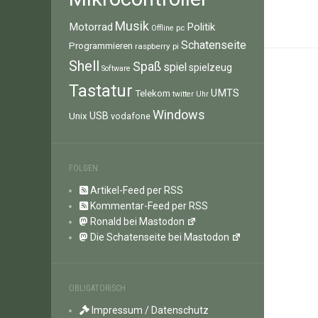
Musik
Motorrad
Politik
pc
Offline
Schatenseite
Programmieren
raspberry pi
Shell
Spaß
spiel
spielzeug
Software
Tastatur
UMTS
Telekom
twitter
Uhr
Windows
Unix
USB
vodafone
FOLGEN
Artikel-Feed per RSS
Kommentar-Feed per RSS
Ronald bei Mastodon
Die Schatenseite bei Mastodon
OBLIGATORISCH
Impressum / Datenschutz