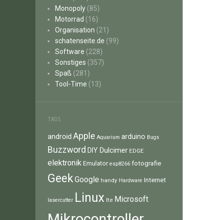
Monopoly
(85)
Motorrad
(16)
Organisation
(21)
schatenseite.de
(99)
Software
(228)
Sonstiges
(357)
Spaß
(281)
Tool-Time
(13)
TAGS
Apple
android
arduino
Aquarium
Bugs
Buzzword
Dulcimer
DIY
EDGE
elektronik
fotografie
Emulator
esp8266
Geek
Google
Internet
handy
Hardware
Linux
Microsoft
lte
lasercutter
Mikrocontroller