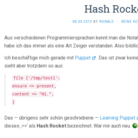
Hash Rock
08.04.2013
BY
RONALD
·
KEINE K
Aus verschiedenen Programmiersprachen kennt man die Notatio
habe ich das immer als eine Art Zeiger verstanden. Also bildlic
Ich beschäftige mich gerade mit
Puppet
. Das ist zwar kei
sieht aber trotzdem so aus:
file {'/tmp/test1':
ensure => present,
content => "Hi.",
}
Das — übrigens sehr schön geschriebene —
Learning Puppet
dieses ‚=>‘ als
Hash Rocket
bezeichnet. War mir auch neu.