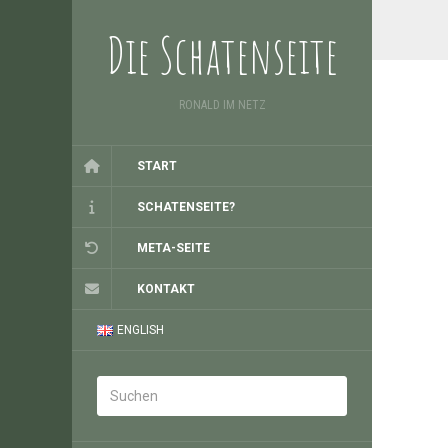
Die Schatenseite
RONALD IM NETZ
START
SCHATENSEITE?
META-SEITE
KONTAKT
ENGLISH