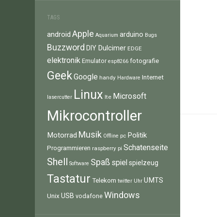
TAGS
Apple
android
arduino
Aquarium
Bugs
Buzzword
Dulcimer
DIY
EDGE
elektronik
fotografie
Emulator
esp8266
Geek
Google
Internet
handy
Hardware
Linux
Microsoft
lte
lasercutter
Mikrocontroller
Musik
Motorrad
Politik
pc
Offline
Schatenseite
Programmieren
raspberry pi
Shell
Spaß
spiel
spielzeug
Software
Tastatur
UMTS
Telekom
twitter
Uhr
Windows
Unix
USB
vodafone