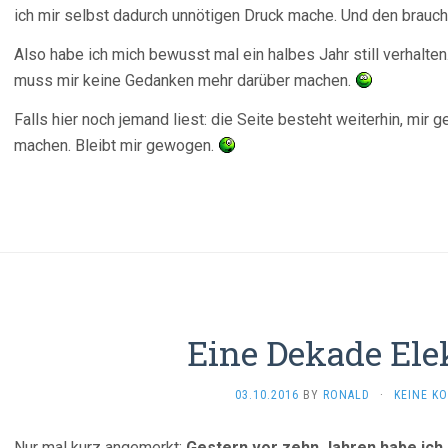
ich mir selbst dadurch unnötigen Druck mache. Und den brauche i
Also habe ich mich bewusst mal ein halbes Jahr still verhalten
muss mir keine Gedanken mehr darüber machen.
Falls hier noch jemand liest: die Seite besteht weiterhin, mir 
machen. Bleibt mir gewogen.
Eine Dekade Ele
03.10.2016
BY
RONALD
·
KEINE K
Nur mal kurz angemerkt:
Gestern vor zehn Jahren habe ich 