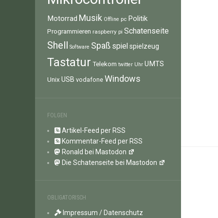
Musik
Motorrad
Politik
pc
Offline
Schatenseite
Programmieren
raspberry pi
Shell
Spaß
spiel
spielzeug
Software
Tastatur
UMTS
Telekom
twitter
Uhr
Windows
Unix
USB
vodafone
FOLGEN
Artikel-Feed per RSS
Kommentar-Feed per RSS
Ronald bei Mastodon
Die Schatenseite bei Mastodon
OBLIGATORISCH
Impressum / Datenschutz