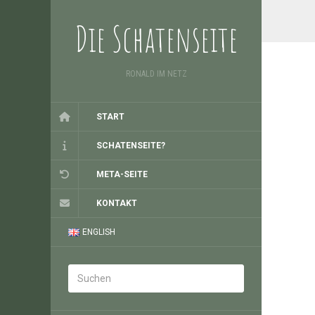
Die Schatenseite
RONALD IM NETZ
START
SCHATENSEITE?
META-SEITE
KONTAKT
ENGLISH