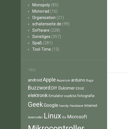
Monopoly
(85)
Motorrad
(16)
Organisation
(21)
schatenseite.de
(99)
Software
(228)
Sonstiges
(357)
Spaß
(281)
Tool-Time
(13)
TAGS
Apple
android
arduino
Aquarium
Bugs
Buzzword
Dulcimer
DIY
EDGE
elektronik
fotografie
Emulator
esp8266
Geek
Google
Internet
handy
Hardware
Linux
Microsoft
lte
lasercutter
Mikrocontroller