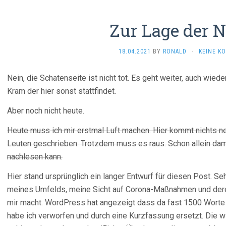
Zur Lage der N
18.04.2021
BY
RONALD
·
KEINE K
Nein, die Schatenseite ist nicht tot. Es geht weiter, auch wie
Kram der hier sonst stattfindet.
Aber noch nicht heute.
Heute muss ich mir erstmal Luft machen. Hier kommt nichts n
Leuten geschrieben. Trotzdem muss es raus. Schon allein dami
nachlesen kann.
Hier stand ursprünglich ein langer Entwurf für diesen Post. Seh
meines Umfelds, meine Sicht auf Corona-Maßnahmen und dere
mir macht. WordPress hat angezeigt dass da fast 1500 Wor
habe ich verworfen und durch eine Kurzfassung ersetzt. Die w