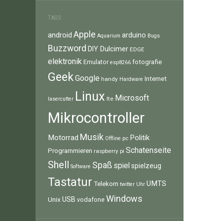
TAGS
Apple
android
arduino
Aquarium
Bugs
Buzzword
Dulcimer
DIY
EDGE
elektronik
fotografie
Emulator
esp8266
Geek
Google
Internet
handy
Hardware
Linux
Microsoft
lte
lasercutter
Mikrocontroller
Musik
Motorrad
Politik
pc
Offline
Schatenseite
Programmieren
raspberry pi
Shell
Spaß
spiel
spielzeug
Software
Tastatur
UMTS
Telekom
twitter
Uhr
Windows
Unix
USB
vodafone