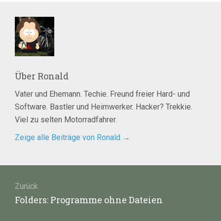
Über
Ronald
Vater und Ehemann. Techie. Freund freier Hard- und
Software. Bastler und Heimwerker. Hacker? Trekkie.
Viel zu selten Motorradfahrer.
Zeige alle Beiträge von Ronald
→
Beitragsnavigation
Zurück
Vorheriger
Folders: Programme ohne Dateien
Beitrag: