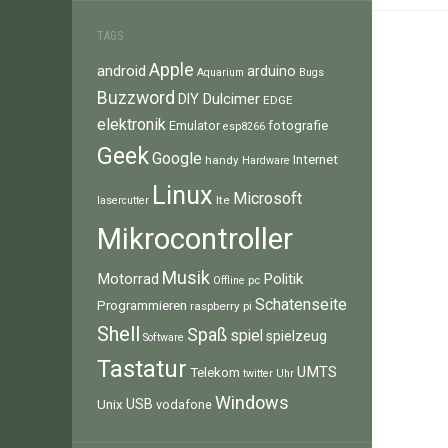
TAGS
Apple
android
arduino
Aquarium
Bugs
Buzzword
Dulcimer
DIY
EDGE
elektronik
fotografie
Emulator
esp8266
Geek
Google
Internet
handy
Hardware
Linux
Microsoft
lte
lasercutter
Mikrocontroller
Musik
Motorrad
Politik
pc
Offline
Schatenseite
Programmieren
raspberry pi
Shell
Spaß
spiel
spielzeug
Software
Tastatur
UMTS
Telekom
twitter
Uhr
Windows
Unix
USB
vodafone