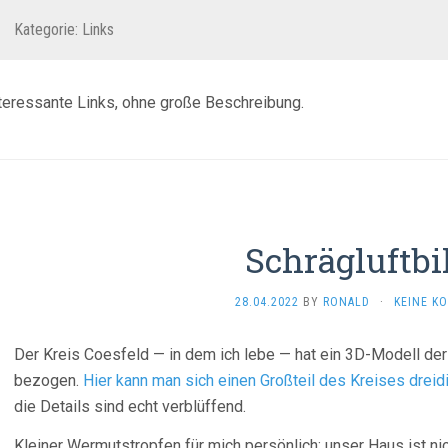
Kategorie:
Links
teressante Links, ohne große Beschreibung.
Schrägluftbi
28.04.2022
BY
RONALD
·
KEINE K
Der Kreis Coesfeld — in dem ich lebe — hat ein 3D-Modell der
bezogen.
Hier kann man sich einen Großteil des Kreises drei
die Details sind echt verblüffend.
Kleiner Wermutstropfen für mich persönlich: unser Haus ist nic