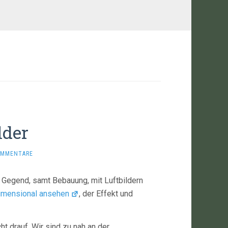
lder
OMMENTARE
 Gegend, samt Bebauung, mit Luftbildern
dimensional ansehen
, der Effekt und
ht drauf. Wir sind zu nah an der