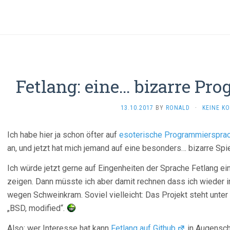
Fetlang: eine… bizarre P
13.10.2017
BY
RONALD
·
KEINE K
Ich habe hier ja schon öfter auf
esoterische Programmierspra
an, und jetzt hat mich jemand auf eine besonders… bizarre Spi
Ich würde jetzt gerne auf Eingenheiten der Sprache Fetlang e
zeigen. Dann müsste ich aber damit rechnen dass ich wieder in
wegen Schweinkram. Soviel vielleicht: Das Projekt steht unter
„BSD, modified“.
Also: wer Interesse hat kann
Fetlang auf Github
in Augensch