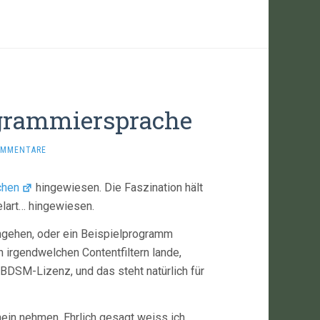
rogrammiersprache
OMMENTARE
chen
hingewiesen. Die Faszination hält
elart… hingewiesen.
ingehen, oder ein Beispielprogramm
 irgendwelchen Contentfiltern lande,
 BDSM-Lizenz, und das steht natürlich für
ein nehmen. Ehrlich gesagt weiss ich