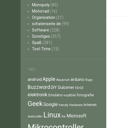
Monopoly
(85)
Motorrad
(16)
Organisation
(21)
schatenseite.de
(99)
Software
(228)
Sonstiges
(357)
Spaß
(281)
Tool-Time
(13)
TAGS
Apple
android
arduino
Aquarium
Bugs
Buzzword
Dulcimer
DIY
EDGE
elektronik
fotografie
Emulator
esp8266
Geek
Google
Internet
handy
Hardware
Linux
Microsoft
lte
lasercutter
Mikrocontroller