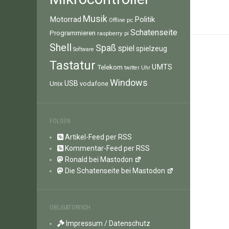
Musik
Motorrad
Politik
pc
Offline
Schatenseite
Programmieren
raspberry pi
Shell
Spaß
spiel
spielzeug
Software
Tastatur
UMTS
Telekom
twitter
Uhr
Windows
Unix
USB
vodafone
FOLGEN
Artikel-Feed per RSS
Kommentar-Feed per RSS
Ronald bei Mastodon
Die Schatenseite bei Mastodon
OBLIGATORISCH
Impressum / Datenschutz