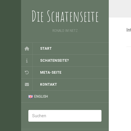
Die Schatenseite
In
RONALD IM NETZ
START
SCHATENSEITE?
META-SEITE
KONTAKT
ENGLISH