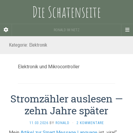
Die Schatenseite
RONALD IM NETZ
Kategorie:
Elektronik
Elektronik und Mikrocontroller
Stromzähler auslesen —
zehn Jahre später
11.03.2026
BY
RONALD
·
2 KOMMENTARE
Mein
Artikel zur Smart Message Language
ist „viral“