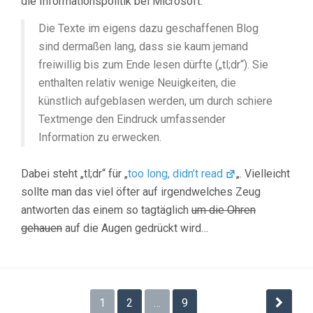
die Informationspolitik bei Microsoft:
Die Texte im eigens dazu geschaffenen Blog
sind dermaßen lang, dass sie kaum jemand
freiwillig bis zum Ende lesen dürfte („tl;dr“). Sie
enthalten relativ wenige Neuigkeiten, die
künstlich aufgeblasen werden, um durch schiere
Textmenge den Eindruck umfassender
Information zu erwecken.
Dabei steht „tl;dr“ für „
too long, didn’t read
„. Vielleicht
sollte man das viel öfter auf irgendwelches Zeug
antworten das einem so tagtäglich
um die Ohren
gehauen
auf die Augen gedrückt wird…
Seitennummerierung
1
2
…
9