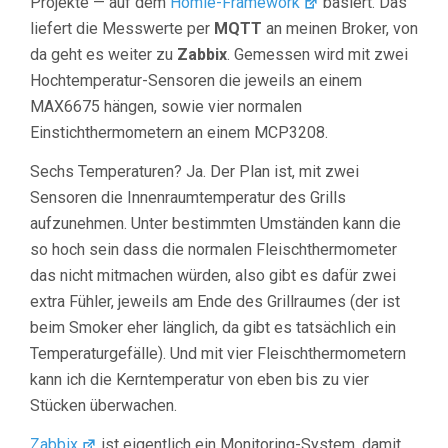
Projekte — auf dem
Homie-Framework
basiert. Das
liefert die Messwerte per
MQTT
an meinen Broker, von
da geht es weiter zu
Zabbix
. Gemessen wird mit zwei
Hochtemperatur-Sensoren die jeweils an einem
MAX6675 hängen, sowie vier normalen
Einstichthermometern an einem MCP3208.
Sechs Temperaturen? Ja. Der Plan ist, mit zwei
Sensoren die Innenraumtemperatur des Grills
aufzunehmen. Unter bestimmten Umständen kann die
so hoch sein dass die normalen Fleischthermometer
das nicht mitmachen würden, also gibt es dafür zwei
extra Fühler, jeweils am Ende des Grillraumes (der ist
beim Smoker eher länglich, da gibt es tatsächlich ein
Temperaturgefälle). Und mit vier Fleischthermometern
kann ich die Kerntemperatur von eben bis zu vier
Stücken überwachen.
Zabbix
ist eigentlich ein Monitoring-System, damit