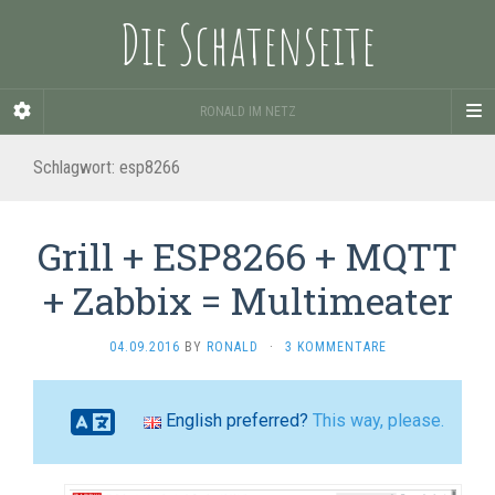
Die Schatenseite
RONALD IM NETZ
Schlagwort:
esp8266
Grill + ESP8266 + MQTT
+ Zabbix = Multimeater
04.09.2016
BY
RONALD
·
3 KOMMENTARE
English preferred?
This way, please.