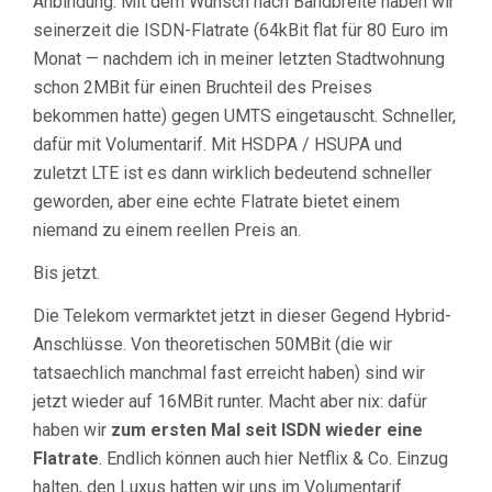
Anbindung. Mit dem Wunsch nach Bandbreite haben wir
seinerzeit die ISDN-Flatrate (64kBit flat für 80 Euro im
Monat — nachdem ich in meiner letzten Stadtwohnung
schon 2MBit für einen Bruchteil des Preises
bekommen hatte) gegen UMTS eingetauscht. Schneller,
dafür mit Volumentarif. Mit HSDPA / HSUPA und
zuletzt LTE ist es dann wirklich bedeutend schneller
geworden, aber eine echte Flatrate bietet einem
niemand zu einem reellen Preis an.
Bis jetzt.
Die Telekom vermarktet jetzt in dieser Gegend Hybrid-
Anschlüsse. Von theoretischen 50MBit (die wir
tatsaechlich manchmal fast erreicht haben) sind wir
jetzt wieder auf 16MBit runter. Macht aber nix: dafür
haben wir
zum ersten Mal seit ISDN wieder eine
Flatrate
. Endlich können auch hier Netflix & Co. Einzug
halten, den Luxus hatten wir uns im Volumentarif