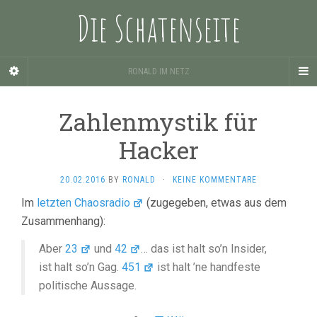
Die Schatenseite
RONALD IM NETZ
Zahlenmystik für
Hacker
20.02.2016
BY
RONALD
·
KEINE KOMMENTARE
Im
letzten Chaosradio
(zugegeben, etwas aus dem
Zusammenhang):
Aber
23
und
42
… das ist halt so’n Insider,
ist halt so’n Gag.
451
ist halt ’ne handfeste
politische Aussage.