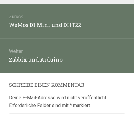
Beitragsnavigation
Zurück
Vorheriger
WeMos D1 Mini und DHT22
Beitrag:
Weiter
Nächster
Zabbix und Arduino
Beitrag:
SCHREIBE EINEN KOMMENTAR
Deine E-Mail-Adresse wird nicht veröffentlicht.
Erforderliche Felder sind mit
*
markiert