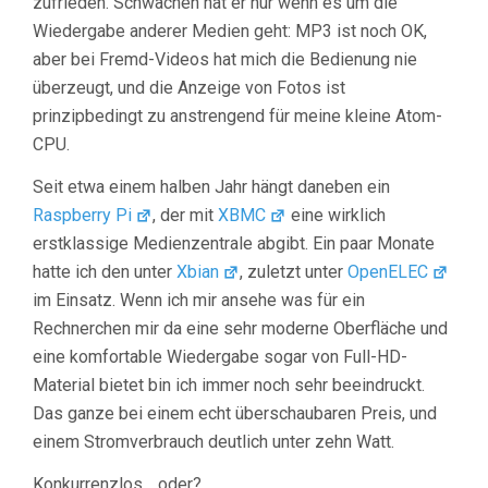
zufrieden. Schwächen hat er nur wenn es um die
Wiedergabe anderer Medien geht: MP3 ist noch OK,
aber bei Fremd-Videos hat mich die Bedienung nie
überzeugt, und die Anzeige von Fotos ist
prinzipbedingt zu anstrengend für meine kleine Atom-
CPU.
Seit etwa einem halben Jahr hängt daneben ein
Raspberry Pi
, der mit
XBMC
eine wirklich
erstklassige Medienzentrale abgibt. Ein paar Monate
hatte ich den unter
Xbian
, zuletzt unter
OpenELEC
im Einsatz. Wenn ich mir ansehe was für ein
Rechnerchen mir da eine sehr moderne Oberfläche und
eine komfortable Wiedergabe sogar von Full-HD-
Material bietet bin ich immer noch sehr beeindruckt.
Das ganze bei einem echt überschaubaren Preis, und
einem Stromverbrauch deutlich unter zehn Watt.
Konkurrenzlos… oder?