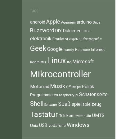
TAGS
Apple
android
arduino
Aquarium
Bugs
Buzzword
Dulcimer
DIY
EDGE
elektronik
fotografie
Emulator
esp8266
Geek
Google
Internet
handy
Hardware
Linux
Microsoft
lte
lasercutter
Mikrocontroller
Musik
Motorrad
Politik
pc
Offline
Schatenseite
Programmieren
raspberry pi
Shell
Spaß
spiel
spielzeug
Software
Tastatur
UMTS
Telekom
twitter
Uhr
Windows
Unix
USB
vodafone