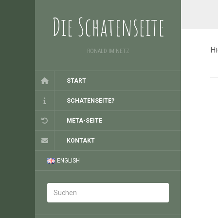
Die Schatenseite
Hi
RONALD IM NETZ
START
SCHATENSEITE?
META-SEITE
KONTAKT
ENGLISH