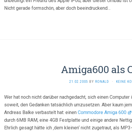
unbedingt ein Freund des Apple iPod, aber dieser Umbau ist c
Nicht gerade formschön, aber doch beeindruckend…
Amiga600 als 
21.02.2005
BY
RONALD
·
KEINE K
Wer hat noch nicht darüber nachgedacht, sich einen Computer
soweit, den Gedanken tatsächlich umzusetzen. Aber kaum jem
Andreas Balke verbastelt hat: einen
Commodore Amiga 600
durch 6MB RAM, eine 4GB Festplatte und einige andere Nettig
Ehrlich gesagt hätte ich ‚dem kleinen‘ nicht zugetraut, als MP