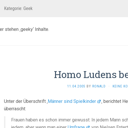
Kategorie:
Geek
er stehen ‚geeky‘ Inhalte.
Homo Ludens be
11.04.2005
BY
RONALD
·
KEINE K
Unter der Überschrift ‚
Männer sind Spielkinder
‚ berichtet 
überrascht:
Frauen haben es schon immer gewusst: In jedem Mann schlu
jedem, aber wenn man einer
Umfrage
von Nielsen Enter