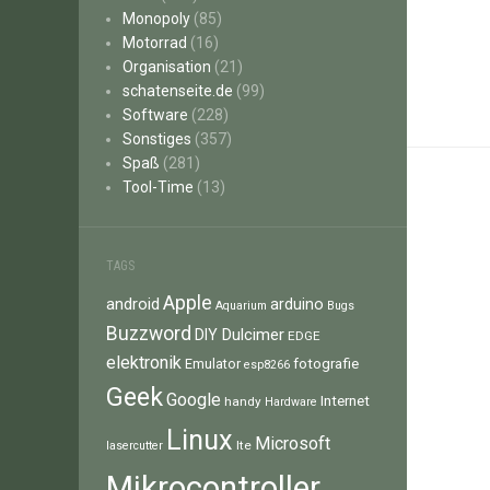
Monopoly
(85)
Motorrad
(16)
Organisation
(21)
schatenseite.de
(99)
Software
(228)
Sonstiges
(357)
Spaß
(281)
Tool-Time
(13)
TAGS
Apple
android
arduino
Aquarium
Bugs
Buzzword
Dulcimer
DIY
EDGE
elektronik
fotografie
Emulator
esp8266
Geek
Google
Internet
handy
Hardware
Linux
Microsoft
lte
lasercutter
Mikrocontroller