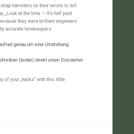
trap hamsters on their wrists to tell
 „Look at the time — It’s half past
ecause they were brilliant engineers
ly accurate timekeepers.
 Laufrad genau um eine Umdrehung.
schreiben (leider) direkt einen Disclaimer
y of your „hacks“ with this little