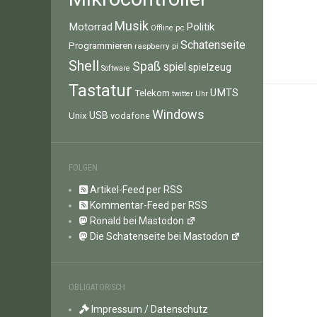
Musik
Motorrad
Politik
pc
Offline
Schatenseite
Programmieren
raspberry pi
Shell
Spaß
spiel
spielzeug
Software
Tastatur
UMTS
Telekom
twitter
Uhr
Windows
Unix
USB
vodafone
FOLGEN
Artikel-Feed per RSS
Kommentar-Feed per RSS
Ronald bei Mastodon
Die Schatenseite bei Mastodon
OBLIGATORISCH
Impressum / Datenschutz