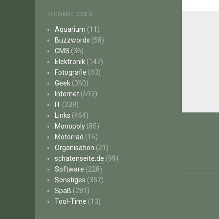
BLOG-KATEGORIEN
Aquarium
(11)
Buzzwords
(58)
CMS
(36)
Elektronik
(147)
Fotografie
(43)
Geek
(360)
Internet
(697)
IT
(239)
Beitr
Links
(464)
Monopoly
(85)
Motorrad
(16)
Organisation
(21)
schatenseite.de
(99)
Software
(228)
Sonstiges
(357)
Spaß
(281)
Tool-Time
(13)