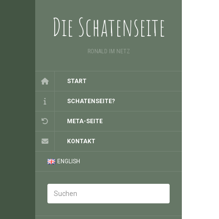
Die Schatenseite
RONALD IM NETZ
START
SCHATENSEITE?
META-SEITE
KONTAKT
ENGLISH