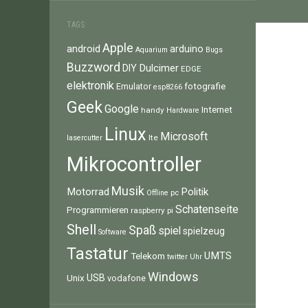
TAGS
Apple
android
arduino
Aquarium
Bugs
Buzzword
Dulcimer
DIY
EDGE
elektronik
fotografie
Emulator
esp8266
Geek
Google
Internet
handy
Hardware
Linux
Microsoft
lte
lasercutter
Mikrocontroller
Musik
Motorrad
Politik
pc
Offline
Schatenseite
Programmieren
raspberry pi
Shell
Spaß
spiel
spielzeug
Software
Tastatur
UMTS
Telekom
twitter
Uhr
Windows
Unix
USB
vodafone