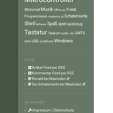
Musik
Motorrad
Politik
pc
Offline
Schatenseite
Programmieren
raspberry pi
Shell
Spaß
spiel
spielzeug
Software
Tastatur
UMTS
Telekom
twitter
Uhr
Windows
Unix
USB
vodafone
FOLGEN
Artikel-Feed per RSS
Kommentar-Feed per RSS
Ronald bei Mastodon
Die Schatenseite bei Mastodon
OBLIGATORISCH
Impressum / Datenschutz