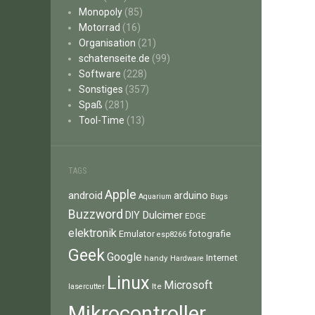
Monopoly
(85)
Motorrad
(16)
Organisation
(21)
schatenseite.de
(99)
Software
(228)
Sonstiges
(357)
Spaß
(281)
Tool-Time
(13)
TAGS
Apple
android
arduino
Aquarium
Bugs
Buzzword
Dulcimer
DIY
EDGE
elektronik
fotografie
Emulator
esp8266
Geek
Google
Internet
handy
Hardware
Linux
Microsoft
lte
lasercutter
Mikrocontroller