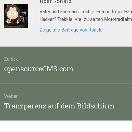
Über
Ronald
Vater und Ehemann. Techie. Freund freier Ha
Hacker? Trekkie. Viel zu selten Motorradfahre
Zeige alle Beiträge von Ronald
→
agsnavigation
Zurück
Vorheriger
opensourceCMS.com
Beitrag:
Weiter
Nächster
Tranzparenz auf dem Bildschirm
Beitrag: