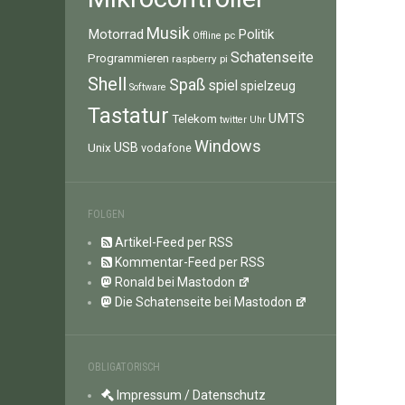
Musik
Motorrad
Politik
pc
Offline
Schatenseite
Programmieren
raspberry pi
Shell
Spaß
spiel
spielzeug
Software
Tastatur
UMTS
Telekom
twitter
Uhr
Windows
Unix
USB
vodafone
FOLGEN
Artikel-Feed per RSS
Kommentar-Feed per RSS
Ronald bei Mastodon
Die Schatenseite bei Mastodon
OBLIGATORISCH
Impressum / Datenschutz