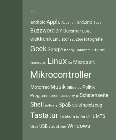
TAGS
Apple
android
arduino
Aquarium
Bugs
Buzzword
Dulcimer
DIY
EDGE
elektronik
fotografie
Emulator
esp8266
Geek
Google
Internet
handy
Hardware
Linux
Microsoft
lte
lasercutter
Mikrocontroller
Musik
Motorrad
Politik
pc
Offline
Schatenseite
Programmieren
raspberry pi
Shell
Spaß
spiel
spielzeug
Software
Tastatur
UMTS
Telekom
twitter
Uhr
Windows
Unix
USB
vodafone