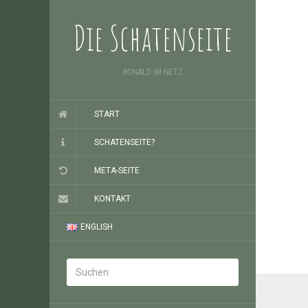
Die Schatenseite
RONALD IM NETZ
START
SCHATENSEITE?
META-SEITE
KONTAKT
ENGLISH