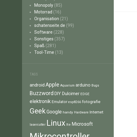
Monopoly
(85)
Motorrad
(16)
Organisation
(21)
schatenseite.de
(99)
Software
(228)
Sonstiges
(357)
Spaß
(281)
Tool-Time
(13)
TAGS
Apple
android
arduino
Aquarium
Bugs
Buzzword
Dulcimer
DIY
EDGE
elektronik
fotografie
Emulator
esp8266
Geek
Google
Internet
handy
Hardware
Linux
Microsoft
lte
lasercutter
Mikrocontroller