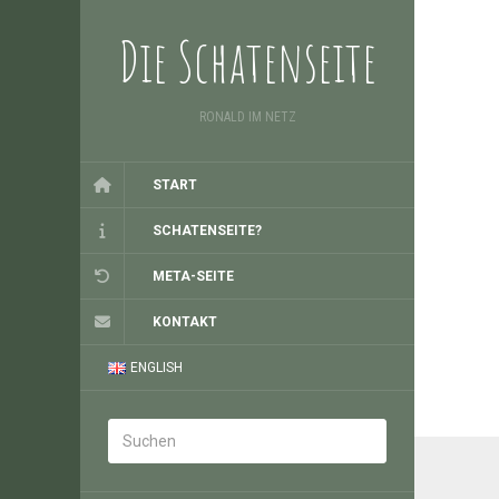
Die Schatenseite
RONALD IM NETZ
START
SCHATENSEITE?
META-SEITE
KONTAKT
ENGLISH