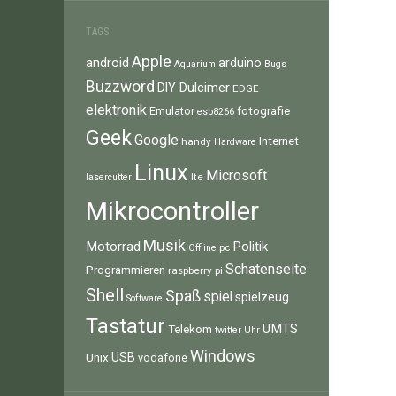
TAGS
Apple
android
arduino
Aquarium
Bugs
Buzzword
Dulcimer
DIY
EDGE
elektronik
fotografie
Emulator
esp8266
Geek
Google
Internet
handy
Hardware
Linux
Microsoft
lte
lasercutter
Mikrocontroller
Musik
Motorrad
Politik
pc
Offline
Schatenseite
Programmieren
raspberry pi
Shell
Spaß
spiel
spielzeug
Software
Tastatur
UMTS
Telekom
twitter
Uhr
Windows
Unix
USB
vodafone