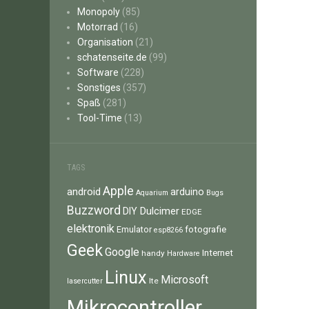
Monopoly
(85)
Motorrad
(16)
Organisation
(21)
schatenseite.de
(99)
Software
(228)
Sonstiges
(357)
Spaß
(281)
Tool-Time
(13)
TAGS
Apple
android
arduino
Aquarium
Bugs
Buzzword
Dulcimer
DIY
EDGE
elektronik
fotografie
Emulator
esp8266
Geek
Google
Internet
handy
Hardware
Linux
Microsoft
lte
lasercutter
Mikrocontroller