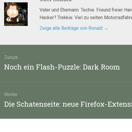
Vater und Ehemann. Techie. Freund freier Ha
Hacker? Trekkie. Viel zu selten Motorradfahre
Zeige alle Beiträge von Ronald
→
agsnavigation
Zurück
Vorheriger
Noch ein Flash-Puzzle: Dark Room
Beitrag:
Weiter
Nächster
Die Schatenseite: neue Firefox-Extens
Beitrag: