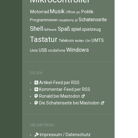
Musik
Motorrad
Politik
pc
Offline
Schatenseite
Programmieren
raspberry pi
Shell
Spaß
spiel
spielzeug
Software
Tastatur
UMTS
Telekom
twitter
Uhr
Windows
Unix
USB
vodafone
FOLGEN
Artikel-Feed per RSS
Kommentar-Feed per RSS
Ronald bei Mastodon
Die Schatenseite bei Mastodon
OBLIGATORISCH
Impressum / Datenschutz