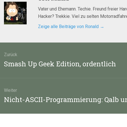
Vater und Ehemann. Techie. Freund freier Ha
Hacker? Trekkie. Viel zu selten Motorradfahre
Zeige alle Beiträge von Ronald
→
agsnavigation
Zurück
Vorheriger
Smash Up Geek Edition, ordentlich
Beitrag:
Weiter
Nächster
Nicht-ASCII-Programmierung: Qalb u
Beitrag: