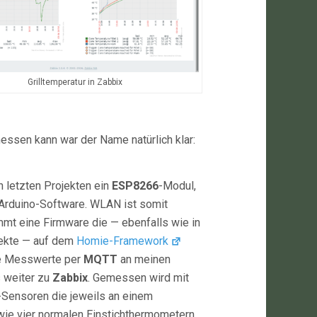
Grilltemperatur in Zabbix
essen kann war der Name natürlich klar:
n letzten Projekten ein
ESP8266
-Modul,
 Arduino-Software. WLAN ist somit
mt eine Firmware die — ebenfalls wie in
jekte — auf dem
Homie-Framework
die Messwerte per
MQTT
an meinen
s weiter zu
Zabbix
. Gemessen wird mit
Sensoren die jeweils an einem
e vier normalen Einstichthermometern