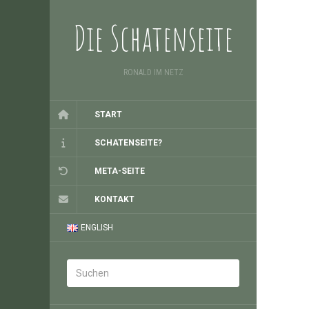
Die Schatenseite
RONALD IM NETZ
START
SCHATENSEITE?
META-SEITE
KONTAKT
ENGLISH