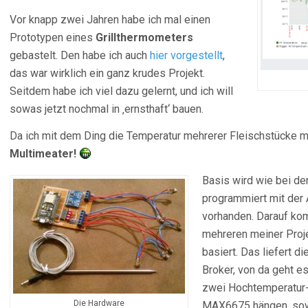
Vor knapp zwei Jahren habe ich mal einen
Prototypen eines
Grillthermometers
gebastelt. Den habe ich auch
hier vorgestellt
,
das war wirklich ein ganz krudes Projekt.
Seitdem habe ich viel dazu gelernt, und ich will
sowas jetzt nochmal in ‚ernsthaft‘ bauen.
Da ich mit dem Ding die Temperatur mehrerer Fleischstücke m
Multimeater!
Basis wird wie bei de
programmiert mit der
vorhanden. Darauf kom
mehreren meiner Pro
basiert. Das liefert 
Broker, von da geht e
zwei Hochtemperatur-
Die Hardware
MAX6675 hängen, sowi