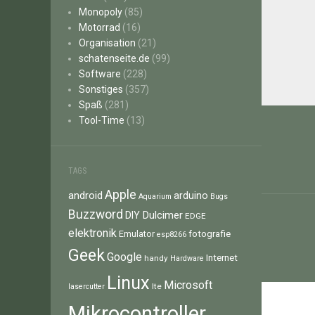
Monopoly
(85)
Motorrad
(16)
Organisation
(21)
schatenseite.de
(99)
Software
(228)
Sonstiges
(357)
Spaß
(281)
Beitr
Tool-Time
(13)
TAGS
Apple
android
arduino
Aquarium
Bugs
Buzzword
Dulcimer
DIY
EDGE
elektronik
fotografie
Emulator
esp8266
Geek
Google
Internet
handy
Hardware
Linux
Microsoft
lte
lasercutter
Mikrocontroller