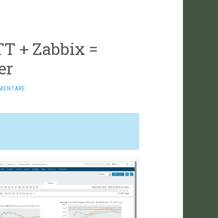
TT + Zabbix =
er
MENTARE