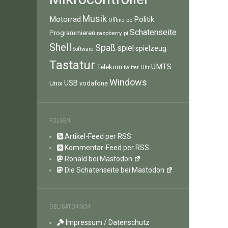
Musik
Motorrad
Politik
pc
Offline
Schatenseite
Programmieren
raspberry pi
Shell
Spaß
spiel
spielzeug
Software
Tastatur
UMTS
Telekom
twitter
Uhr
Windows
Unix
USB
vodafone
FOLGEN
Artikel-Feed per RSS
Kommentar-Feed per RSS
Ronald bei Mastodon
Die Schatenseite bei Mastodon
OBLIGATORISCH
Impressum / Datenschutz