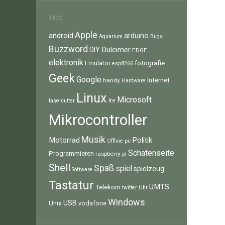
TAGS
Apple
android
arduino
Aquarium
Bugs
Buzzword
Dulcimer
DIY
EDGE
elektronik
fotografie
Emulator
esp8266
Geek
Google
Internet
handy
Hardware
Linux
Microsoft
lte
lasercutter
Mikrocontroller
Musik
Motorrad
Politik
pc
Offline
Schatenseite
Programmieren
raspberry pi
Shell
Spaß
spiel
spielzeug
Software
Tastatur
UMTS
Telekom
twitter
Uhr
Windows
Unix
USB
vodafone