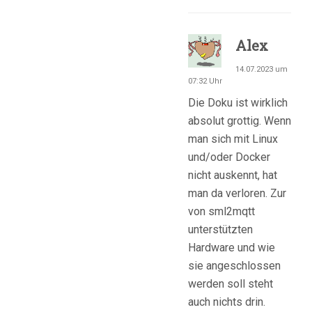
Alex
14.07.2023 um
07:32 Uhr
Die Doku ist wirklich
absolut grottig. Wenn
man sich mit Linux
und/oder Docker
nicht auskennt, hat
man da verloren. Zur
von sml2mqtt
unterstützten
Hardware und wie
sie angeschlossen
werden soll steht
auch nichts drin.