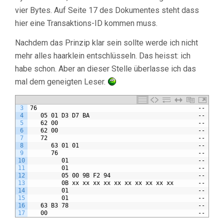
vier Bytes. Auf Seite 17 des Dokumentes steht dass
hier eine Transaktions-ID kommen muss.
Nachdem das Prinzip klar sein sollte werde ich nicht
mehr alles haarklein entschlüsseln. Das heisst: ich
habe schon. Aber an dieser Stelle überlasse ich das
mal dem geneigten Leser.
3
76                                              -- SML 
4
   05 01 D3 D7 BA                               -- tran
5
   62 00                                        -- grou
6
   62 00                                        -- abor
7
   72                                           -- mess
8
      63 01 01                                  -- getO
9
      76                                        -- List
10
         01                                     -- code
11
         01                                     -- clie
12
         05 00 9B F2 94                         -- reqF
13
         0B xx xx xx xx xx xx xx xx xx xx       -- serv
14
         01                                     -- refT
15
         01                                     -- smlV
16
   63 B3 78                                     -- CRC
17
   00                                           -- End 