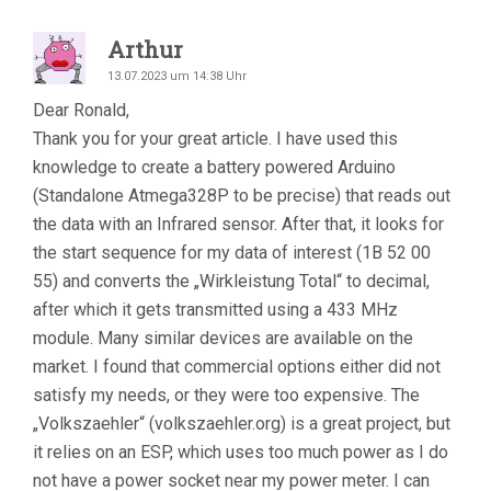
Arthur
13.07.2023 um 14:38 Uhr
Dear Ronald,
Thank you for your great article. I have used this
knowledge to create a battery powered Arduino
(Standalone Atmega328P to be precise) that reads out
the data with an Infrared sensor. After that, it looks for
the start sequence for my data of interest (1B 52 00
55) and converts the „Wirkleistung Total“ to decimal,
after which it gets transmitted using a 433 MHz
module. Many similar devices are available on the
market. I found that commercial options either did not
satisfy my needs, or they were too expensive. The
„Volkszaehler“ (volkszaehler.org) is a great project, but
it relies on an ESP, which uses too much power as I do
not have a power socket near my power meter. I can