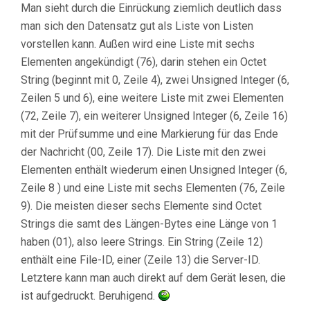
Man sieht durch die Einrückung ziemlich deutlich dass
man sich den Datensatz gut als Liste von Listen
vorstellen kann. Außen wird eine Liste mit sechs
Elementen angekündigt (76), darin stehen ein Octet
String (beginnt mit 0, Zeile 4), zwei Unsigned Integer (6,
Zeilen 5 und 6), eine weitere Liste mit zwei Elementen
(72, Zeile 7), ein weiterer Unsigned Integer (6, Zeile 16)
mit der Prüfsumme und eine Markierung für das Ende
der Nachricht (00, Zeile 17). Die Liste mit den zwei
Elementen enthält wiederum einen Unsigned Integer (6,
Zeile 8 ) und eine Liste mit sechs Elementen (76, Zeile
9). Die meisten dieser sechs Elemente sind Octet
Strings die samt des Längen-Bytes eine Länge von 1
haben (01), also leere Strings. Ein String (Zeile 12)
enthält eine File-ID, einer (Zeile 13) die Server-ID.
Letztere kann man auch direkt auf dem Gerät lesen, die
ist aufgedruckt. Beruhigend.