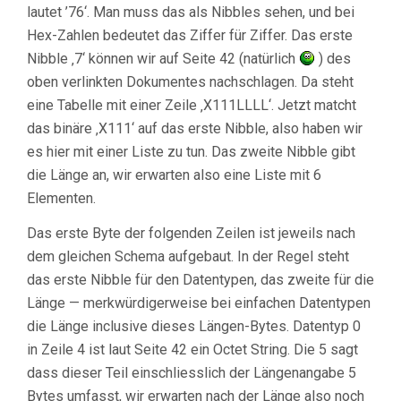
lautet ’76‘. Man muss das als Nibbles sehen, und bei
Hex-Zahlen bedeutet das Ziffer für Ziffer. Das erste
Nibble ‚7‘ können wir auf Seite 42 (natürlich
) des
oben verlinkten Dokumentes nachschlagen. Da steht
eine Tabelle mit einer Zeile ‚X111LLLL‘. Jetzt matcht
das binäre ‚X111‘ auf das erste Nibble, also haben wir
es hier mit einer Liste zu tun. Das zweite Nibble gibt
die Länge an, wir erwarten also eine Liste mit 6
Elementen.
Das erste Byte der folgenden Zeilen ist jeweils nach
dem gleichen Schema aufgebaut. In der Regel steht
das erste Nibble für den Datentypen, das zweite für die
Länge — merkwürdigerweise bei einfachen Datentypen
die Länge inclusive dieses Längen-Bytes. Datentyp 0
in Zeile 4 ist laut Seite 42 ein Octet String. Die 5 sagt
dass dieser Teil einschliesslich der Längenangabe 5
Bytes umfasst, wir erwarten nach der Länge also noch