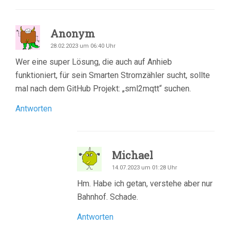
Anonym
28.02.2023 um 06:40 Uhr
Wer eine super Lösung, die auch auf Anhieb
funktioniert, für sein Smarten Stromzähler sucht, sollte
mal nach dem GitHub Projekt: „sml2mqtt“ suchen.
Antworten
Michael
14.07.2023 um 01:28 Uhr
Hm. Habe ich getan, verstehe aber nur
Bahnhof. Schade.
Antworten