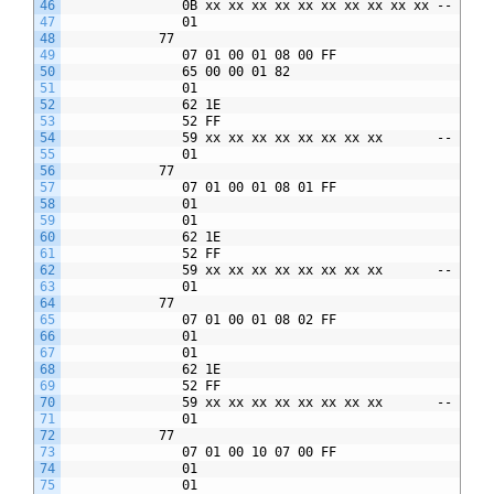
46
               0B xx xx xx xx xx xx xx xx xx xx -- Serv
47
               01
48
            77
49
               07 01 00 01 08 00 FF
50
               65 00 00 01 82
51
               01
52
               62 1E
53
               52 FF
54
               59 xx xx xx xx xx xx xx xx       -- Gesa
55
               01
56
            77
57
               07 01 00 01 08 01 FF
58
               01
59
               01
60
               62 1E
61
               52 FF
62
               59 xx xx xx xx xx xx xx xx       -- Verb
63
               01
64
            77
65
               07 01 00 01 08 02 FF
66
               01
67
               01
68
               62 1E
69
               52 FF
70
               59 xx xx xx xx xx xx xx xx       -- Verb
71
               01
72
            77
73
               07 01 00 10 07 00 FF
74
               01
75
               01