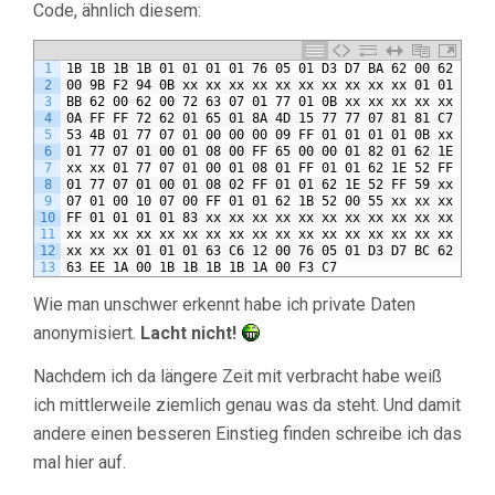
Code, ähnlich diesem:
1
1B 1B 1B 1B 01 01 01 01 76 05 01 D3 D7 BA 62 00 62 00 7
2
00 9B F2 94 0B xx xx xx xx xx xx xx xx xx xx 01 01 63 B
3
BB 62 00 62 00 72 63 07 01 77 01 0B xx xx xx xx xx xx x
4
0A FF FF 72 62 01 65 01 8A 4D 15 77 77 07 81 81 C7 82 0
5
53 4B 01 77 07 01 00 00 00 09 FF 01 01 01 01 0B xx xx x
6
01 77 07 01 00 01 08 00 FF 65 00 00 01 82 01 62 1E 52 F
7
xx xx 01 77 07 01 00 01 08 01 FF 01 01 62 1E 52 FF 59 x
8
01 77 07 01 00 01 08 02 FF 01 01 62 1E 52 FF 59 xx xx x
9
07 01 00 10 07 00 FF 01 01 62 1B 52 00 55 xx xx xx xx 0
10
FF 01 01 01 01 83 xx xx xx xx xx xx xx xx xx xx xx xx x
11
xx xx xx xx xx xx xx xx xx xx xx xx xx xx xx xx xx xx x
12
xx xx xx 01 01 01 63 C6 12 00 76 05 01 D3 D7 BC 62 00 6
13
63 EE 1A 00 1B 1B 1B 1B 1A 00 F3 C7
Wie man unschwer erkennt habe ich private Daten
anonymisiert.
Lacht nicht!
Nachdem ich da längere Zeit mit verbracht habe weiß
ich mittlerweile ziemlich genau was da steht. Und damit
andere einen besseren Einstieg finden schreibe ich das
mal hier auf.