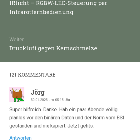
Vorheriger
IRlicht — RGBW-LED-Steuerung per
Beitrag:
Infrarotfernbedienung
Weiter
Nächster
Druckluft gegen Kernschmelze
Beitrag:
121
KOMMENTARE
Jörg
30.01.2023 um 05:13 Uhr
Super hilfreich. Danke. Hab ein paar Abende völlig
planlos vor den binären Daten und der Norm vom BSI
gestanden und nix kapiert. Jetzt gehts.
Antworten