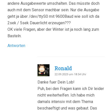
andere Ausgabewerte umschalten. Das müsste doch
auch mit dem Sensor machbar sein. Nur die Ausgabe
geht ja über /dev/ttyS0 mit 9600Baud wie soll ich da
2sek / 5sek Dauerlicht erzeugen???
OK viele Fragen, aber der Winter ist ja noch lang zum
Basteln.
Antworten
Ronald
22.09.2023 um 18:54 Uhr
Danke fuer Dein Lob!
Puh, bei den Fragen kann ich Dir leider
nicht weiterhelfen. Ich habe mich
damals intensiv mit dem Thema
beschaeftigt und was gebaut. Das