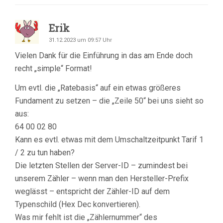
Erik
31.12.2023 um 09:57 Uhr
Vielen Dank für die Einführung in das am Ende doch
recht „simple“ Format!
Um evtl. die „Ratebasis“ auf ein etwas größeres
Fundament zu setzen – die „Zeile 50“ bei uns sieht so
aus:
64 00 02 80
Kann es evtl. etwas mit dem Umschaltzeitpunkt Tarif 1
/ 2 zu tun haben?
Die letzten Stellen der Server-ID – zumindest bei
unserem Zähler – wenn man den Hersteller-Prefix
weglässt – entspricht der Zähler-ID auf dem
Typenschild (Hex Dec konvertieren).
Was mir fehlt ist die „Zählernummer“ des