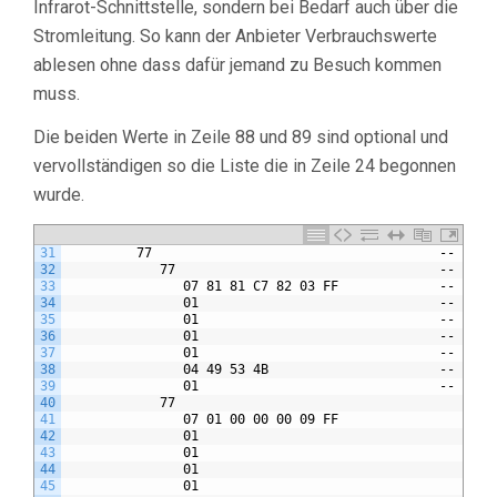
Infrarot-Schnittstelle, sondern bei Bedarf auch über die
Stromleitung. So kann der Anbieter Verbrauchswerte
ablesen ohne dass dafür jemand zu Besuch kommen
muss.
Die beiden Werte in Zeile 88 und 89 sind optional und
vervollständigen so die Liste die in Zeile 24 begonnen
wurde.
31
         77                                     -- valL
32
            77                                  -- SML_
33
               07 81 81 C7 82 03 FF             -- objN
34
               01                               -- stat
35
               01                               -- valT
36
               01                               -- unit
37
               01                               -- scal
38
               04 49 53 4B                      -- valu
39
               01                               -- valu
40
            77
41
               07 01 00 00 00 09 FF
42
               01
43
               01
44
               01
45
               01