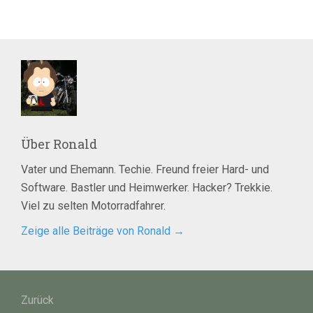
Über
Ronald
Vater und Ehemann. Techie. Freund freier Hard- und
Software. Bastler und Heimwerker. Hacker? Trekkie.
Viel zu selten Motorradfahrer.
Zeige alle Beiträge von Ronald
→
Beitragsnavigation
Zurück