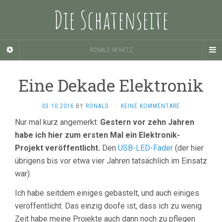
Die Schatenseite
RONALD IM NETZ
Eine Dekade Elektronik
03.10.2016
BY
RONALD
·
KEINE KOMMENTARE
Nur mal kurz angemerkt:
Gestern vor zehn Jahren
habe ich hier zum ersten Mal ein Elektronik-
Projekt veröffentlicht.
Den
USB-LED-Fader
(der hier
übrigens bis vor etwa vier Jahren tatsächlich im Einsatz
war).
Ich habe seitdem einiges gebastelt, und auch einiges
veröffentlicht. Das einzig doofe ist, dass ich zu wenig
Zeit habe meine Projekte auch dann noch zu pflegen