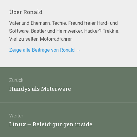
Über
Ronald
Vater und Ehemann. Techie. Freund freier Hard- und
Software. Bastler und Heimwerker. Hacker? Trekkie.
Viel zu selten Motorradfahrer.
Zeige alle Beiträge von Ronald
→
Beitragsnavigation
Zurück
Vorheriger
Handys als Meterware
Beitrag:
Weiter
Nächster
Linux — Beleidigungen inside
Beitrag: