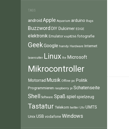
TAGS
Apple
android
arduino
Aquarium
Bugs
Buzzword
Dulcimer
DIY
EDGE
elektronik
fotografie
Emulator
esp8266
Geek
Google
Internet
handy
Hardware
Linux
Microsoft
lte
lasercutter
Mikrocontroller
Musik
Motorrad
Politik
pc
Offline
Schatenseite
Programmieren
raspberry pi
Shell
Spaß
spiel
spielzeug
Software
Tastatur
UMTS
Telekom
twitter
Uhr
Windows
Unix
USB
vodafone