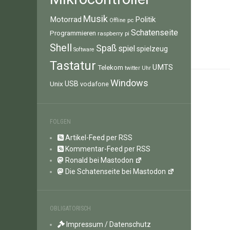
Musik
Motorrad
Politik
pc
Offline
Schatenseite
Programmieren
raspberry pi
Shell
Spaß
spiel
spielzeug
Software
Tastatur
UMTS
Telekom
twitter
Uhr
Windows
Unix
USB
vodafone
FOLGEN
Artikel-Feed per RSS
Kommentar-Feed per RSS
Ronald bei Mastodon
Die Schatenseite bei Mastodon
OBLIGATORISCH
Impressum / Datenschutz