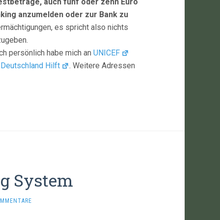
estbeträge, auch fünf oder zehn Euro
anking anzumelden oder zur Bank zu
rmächtigungen, es spricht also nichts
zugeben.
Ich persönlich habe mich an
UNICEF
 Deutschland Hilft
. Weitere Adressen
ng System
OMMENTARE