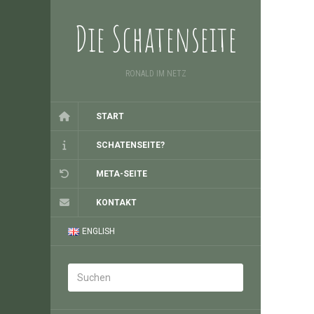
Die Schatenseite
RONALD IM NETZ
START
SCHATENSEITE?
META-SEITE
KONTAKT
ENGLISH