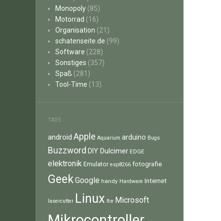
Monopoly
(85)
Motorrad
(16)
Organisation
(21)
schatenseite.de
(99)
Software
(228)
Sonstiges
(357)
Spaß
(281)
Tool-Time
(13)
TAGS
Apple
android
arduino
Aquarium
Bugs
Buzzword
Dulcimer
DIY
EDGE
elektronik
fotografie
Emulator
esp8266
Geek
Google
Internet
handy
Hardware
Linux
Microsoft
lte
lasercutter
Mikrocontroller