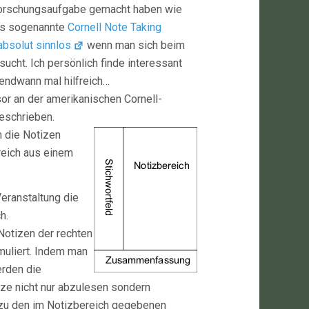
 Forschungsaufgabe gemacht haben wie
as sogenannte
Cornell Note Taking
absolut sinnlos
wenn man sich beim
ucht. Ich persönlich finde interessant
gendwann mal hilfreich…
r an der amerikanischen Cornell-
eschrieben.
m die Notizen
reich aus einem
eranstaltung die
h.
Notizen der rechten
muliert. Indem man
erden die
e nicht nur abzulesen sondern
h zu den im Notizbereich gegebenen