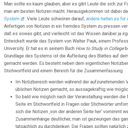
Man sollte es kaum glauben, aber es gibt Leute die sich zur
man am besten Notizen macht. Herausgekommen ist dabei d
System
. Viele Leute schwören darauf,
andere halten es für 
Anfertigen von Notizen in ein fremdes System zu pressen vers
daß es sowas gibt, und vielleicht ist das Wissen darüber ja ir
Entwickelt wurde das System von Walter Pauk, einem Professo
University. Er hat es in seinem Buch
How to Study in College
b
Grundlage des Systems ist die Aufteilung des Blattes auf de
gemacht werden. Es besteht neben dem eigentlichen Notizbe
Stichwortfeld und einem Bereich für die Zusammenfassung.
Im Notizbereich werden während der aufzunehmenden V
üblichen Notizen gemacht, so aussagekräftig wie möglic
So bald wie möglich nach der Veranstaltung werden die 
Seite im Stichwortfeld in Fragen oder Stichwörter umfor
sich die Notizen ‚von der anderen Seite her‘ vornimmt w
Zusammenhänge deutlicher, man ist gezwungen das ganz
tatsächlich zu durchdenken. Die Fragen sollten natürlic