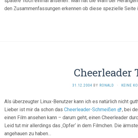
spätere ’noch einmal ansehen‘. Man hat die Wahl der Herange
den Zusammenfassungen erkennen ob diese spezielle Seite im
Cheerleader 
31.12.2004
BY
RONALD
·
KEINE K
Als überzeugter Linux-Benutzer kann ich es natürlich nicht gut
Lieber ist mir da schon das
Cheerleader-Schmeißen
, bei d
einen Film ansehen kann – darum geht, einen Cheerleader dur
Leid tut mir allerdings das ‚Opfer‘ in dem Filmchen. Die ärmst
angehauen zu haben…