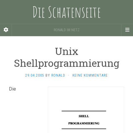
Die Schatenseite
RONALD IM NETZ
Unix
Shellprogrammierung
29.04.2005
BY
RONALD
·
KEINE KOMMENTARE
Die