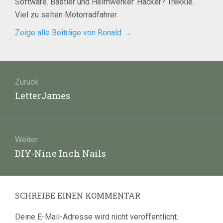
Software. Bastler und Heimwerker. Hacker? Trekkie.
Viel zu selten Motorradfahrer.
Zeige alle Beiträge von Ronald
→
Beitragsnavigation
Zurück
Vorheriger
LetterJames
Beitrag:
Weiter
Nächster
DIY-Nine Inch Nails
Beitrag:
SCHREIBE EINEN KOMMENTAR
Deine E-Mail-Adresse wird nicht veröffentlicht.