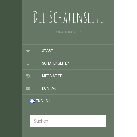
Die Schatenseite
RONALD IM NETZ
START
SCHATENSEITE?
META-SEITE
KONTAKT
ENGLISH