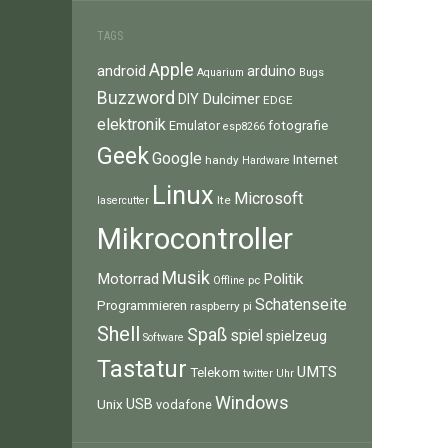
TAGS
Apple
android
arduino
Aquarium
Bugs
Buzzword
Dulcimer
DIY
EDGE
elektronik
fotografie
Emulator
esp8266
Geek
Google
Internet
handy
Hardware
Linux
Microsoft
lte
lasercutter
Mikrocontroller
Musik
Motorrad
Politik
pc
Offline
Schatenseite
Programmieren
raspberry pi
Shell
Spaß
spiel
spielzeug
Software
Tastatur
UMTS
Telekom
twitter
Uhr
Windows
Unix
USB
vodafone