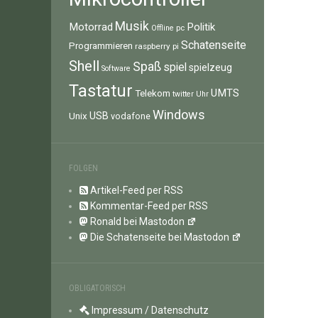
Musik
Motorrad
Politik
pc
Offline
Schatenseite
Programmieren
raspberry pi
Shell
Spaß
spiel
spielzeug
Software
Tastatur
UMTS
Telekom
twitter
Uhr
Windows
Unix
USB
vodafone
FOLGEN
Artikel-Feed per RSS
Kommentar-Feed per RSS
Ronald bei Mastodon
Die Schatenseite bei Mastodon
OBLIGATORISCH
Impressum / Datenschutz