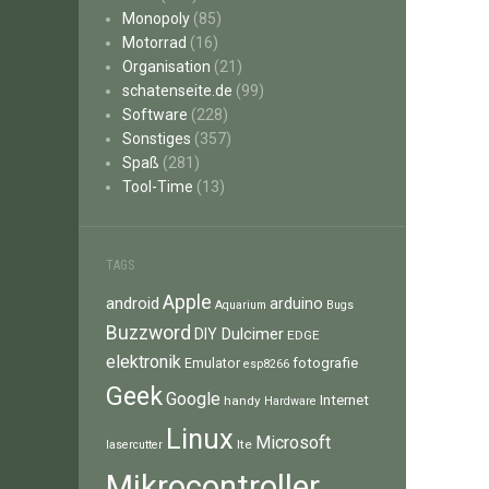
Monopoly
(85)
Motorrad
(16)
Organisation
(21)
schatenseite.de
(99)
Software
(228)
Sonstiges
(357)
Spaß
(281)
Tool-Time
(13)
TAGS
Apple
android
arduino
Aquarium
Bugs
Buzzword
Dulcimer
DIY
EDGE
elektronik
fotografie
Emulator
esp8266
Geek
Google
Internet
handy
Hardware
Linux
Microsoft
lte
lasercutter
Mikrocontroller