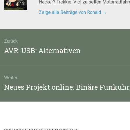
Hacker? Trekkie. Viel zu selten Motorradfahre
Zeige alle Beiträge von Ronald
→
agsnavigation
Zurück
Vorheriger
AVR-USB: Alternativen
Beitrag:
Weiter
Nächster
Neues Projekt online: Binäre Funkuhr
Beitrag: