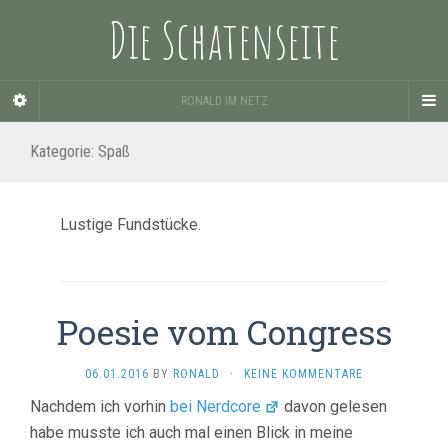
Die Schatenseite
RONALD IM NETZ
Kategorie:
Spaß
Lustige Fundstücke.
Poesie vom Congress
06.01.2016
BY
RONALD
·
KEINE KOMMENTARE
Nachdem ich vorhin
bei Nerdcore
davon gelesen
habe musste ich auch mal einen Blick in meine