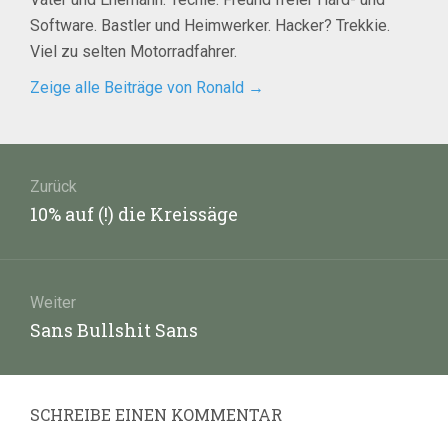
Software. Bastler und Heimwerker. Hacker? Trekkie.
Viel zu selten Motorradfahrer.
Zeige alle Beiträge von Ronald
→
Beitragsnavigation
Zurück
Vorheriger
10% auf (!) die Kreissäge
Beitrag:
Weiter
Nächster
Sans Bullshit Sans
Beitrag:
SCHREIBE EINEN KOMMENTAR