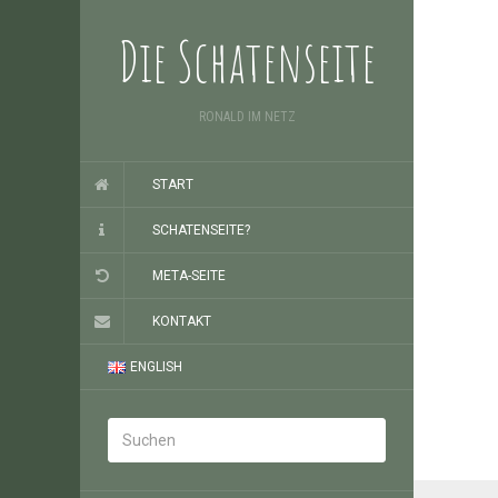
Die Schatenseite
RONALD IM NETZ
START
SCHATENSEITE?
META-SEITE
KONTAKT
ENGLISH