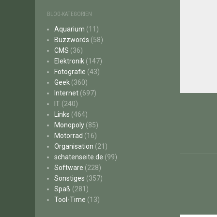
BLOG-KATEGORIEN
Aquarium
(11)
Buzzwords
(58)
CMS
(36)
Elektronik
(147)
Fotografie
(43)
Geek
(360)
Internet
(697)
Beitr
IT
(240)
Links
(464)
Monopoly
(85)
Motorrad
(16)
Organisation
(21)
schatenseite.de
(99)
Software
(228)
Sonstiges
(357)
Spaß
(281)
Tool-Time
(13)