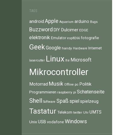
TAGS
Apple
android
arduino
Aquarium
Bugs
Buzzword
Dulcimer
DIY
EDGE
elektronik
fotografie
Emulator
esp8266
Geek
Google
Internet
handy
Hardware
Linux
Microsoft
lte
lasercutter
Mikrocontroller
Musik
Motorrad
Politik
pc
Offline
Schatenseite
Programmieren
raspberry pi
Shell
Spaß
spiel
spielzeug
Software
Tastatur
UMTS
Telekom
twitter
Uhr
Windows
Unix
USB
vodafone