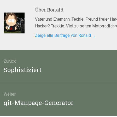
Über
Ronald
Vater und Ehemann. Techie. Freund freier Ha
Hacker? Trekkie. Viel zu selten Motorradfahre
Zeige alle Beiträge von Ronald
→
agsnavigation
Zurück
Vorheriger
Sophistiziert
Beitrag:
Weiter
Nächster
git-Manpage-Generator
Beitrag: