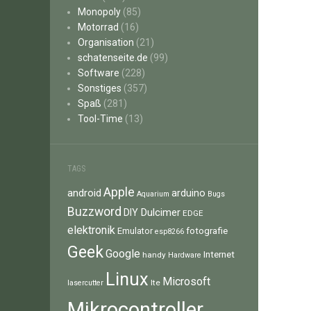
Monopoly
(85)
Motorrad
(16)
Organisation
(21)
schatenseite.de
(99)
Software
(228)
Sonstiges
(357)
Spaß
(281)
Tool-Time
(13)
TAGS
Apple
android
arduino
Aquarium
Bugs
Buzzword
Dulcimer
DIY
EDGE
elektronik
fotografie
Emulator
esp8266
Geek
Google
Internet
handy
Hardware
Linux
Microsoft
lte
lasercutter
Mikrocontroller