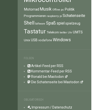
Musik
Motorrad
Politik
pc
Offline
Schatenseite
Programmieren
raspberry pi
Shell
Spaß
spiel
spielzeug
Software
Tastatur
UMTS
Telekom
twitter
Uhr
Windows
Unix
USB
vodafone
FOLGEN
Artikel-Feed per RSS
Kommentar-Feed per RSS
Ronald bei Mastodon
Die Schatenseite bei Mastodon
OBLIGATORISCH
Impressum / Datenschutz