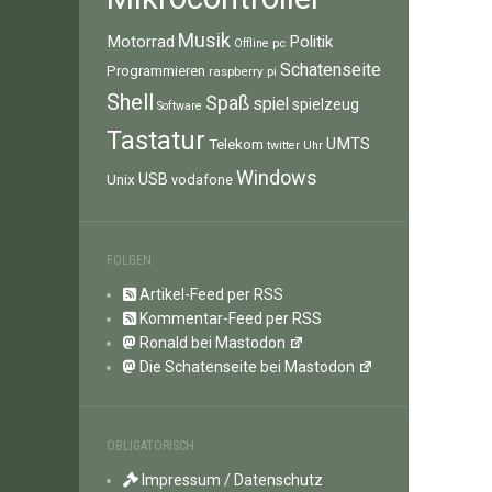
Musik
Motorrad
Politik
pc
Offline
Schatenseite
Programmieren
raspberry pi
Shell
Spaß
spiel
spielzeug
Software
Tastatur
UMTS
Telekom
twitter
Uhr
Windows
Unix
USB
vodafone
FOLGEN
Artikel-Feed per RSS
Kommentar-Feed per RSS
Ronald bei Mastodon
Die Schatenseite bei Mastodon
OBLIGATORISCH
Impressum / Datenschutz