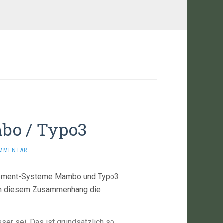
bo / Typo3
OMMENTAR
gement-Systeme Mambo und Typo3
ur in diesem Zusammenhang die
ser sei. Das ist grundsätzlich so