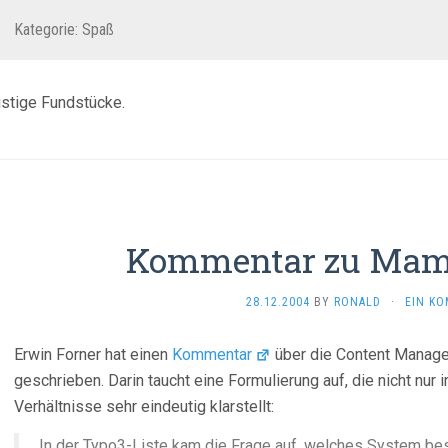
Kategorie:
Spaß
stige Fundstücke.
Kommentar zu Mam
28.12.2004
BY
RONALD
·
EIN K
Erwin Forner hat einen
Kommentar
über die Content Mana
geschrieben. Darin taucht eine Formulierung auf, die nicht n
Verhältnisse sehr eindeutig klarstellt:
In der Typo3-Liste kam die Frage auf, welches System bes