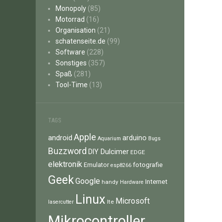
Monopoly
(85)
Motorrad
(16)
Organisation
(21)
schatenseite.de
(99)
Software
(228)
Sonstiges
(357)
Spaß
(281)
Tool-Time
(13)
TAGS
Apple
android
arduino
Aquarium
Bugs
Buzzword
Dulcimer
DIY
EDGE
elektronik
fotografie
Emulator
esp8266
Geek
Google
Internet
handy
Hardware
Linux
Microsoft
lte
lasercutter
Mikrocontroller