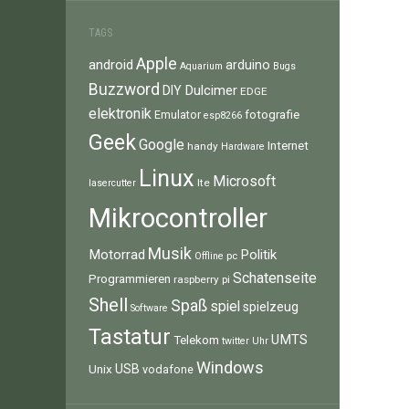
TAGS
Apple
android
arduino
Aquarium
Bugs
Buzzword
Dulcimer
DIY
EDGE
elektronik
fotografie
Emulator
esp8266
Geek
Google
Internet
handy
Hardware
Linux
Microsoft
lte
lasercutter
Mikrocontroller
Musik
Motorrad
Politik
pc
Offline
Schatenseite
Programmieren
raspberry pi
Shell
Spaß
spiel
spielzeug
Software
Tastatur
UMTS
Telekom
twitter
Uhr
Windows
Unix
USB
vodafone