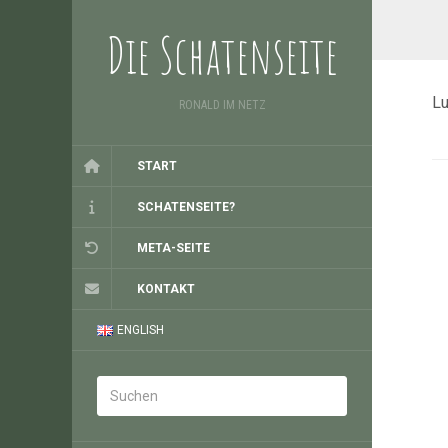
Die Schatenseite
Lu
RONALD IM NETZ
START
SCHATENSEITE?
META-SEITE
KONTAKT
ENGLISH