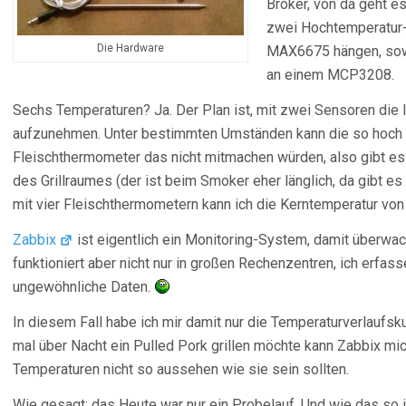
Broker, von da geht e
zwei Hochtemperatur-
Die Hardware
MAX6675 hängen, sowi
an einem MCP3208.
Sechs Temperaturen? Ja. Der Plan ist, mit zwei Sensoren die 
aufzunehmen. Unter bestimmten Umständen kann die so hoch 
Fleischthermometer das nicht mitmachen würden, also gibt es 
des Grillraumes (der ist beim Smoker eher länglich, da gibt es
mit vier Fleischthermometern kann ich die Kerntemperatur von
Zabbix
ist eigentlich ein Monitoring-System, damit überwa
funktioniert aber nicht nur in großen Rechenzentren, ich erfa
ungewöhnliche Daten.
In diesem Fall habe ich mir damit nur die Temperaturverlaufsk
mal über Nacht ein Pulled Pork grillen möchte kann Zabbix mi
Temperaturen nicht so aussehen wie sie sein sollten.
Wie gesagt: das Heute war nur ein Probelauf. Und wie das so i