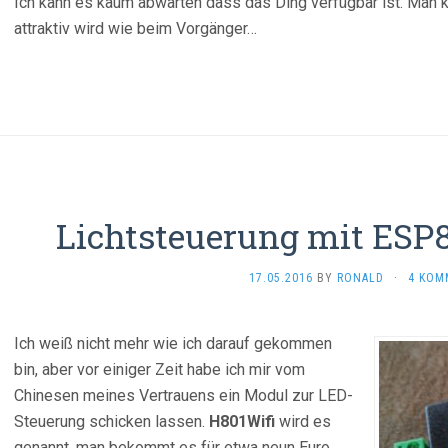
Ich kann es kaum abwarten dass das Ding verfügbar ist. Man k
attraktiv wird wie beim Vorgänger…
Lichtsteuerung mit ES
17.05.2016
BY
RONALD
·
4 KOM
Ich weiß nicht mehr wie ich darauf gekommen
bin, aber vor einiger Zeit habe ich mir vom
Chinesen meines Vertrauens ein Modul zur LED-
Steuerung schicken lassen.
H801Wifi
wird es
genannt, man bekommt es für etwa neun Euro.