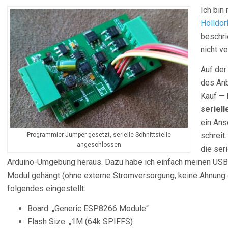
Ich bin
Hölldor
beschri
nicht v
Auf der
des Anb
Kauf — 
seriell
ein Ans
schreit
Programmier-Jumper gesetzt, serielle Schnittstelle
angeschlossen
die seri
Arduino-Umgebung heraus. Dazu habe ich einfach meinen USB
Modul gehängt (ohne externe Stromversorgung, keine Ahnung o
folgendes eingestellt:
Board: „Generic ESP8266 Module“
Flash Size: „1M (64k SPIFFS)