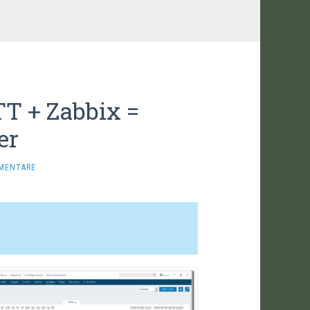
TT + Zabbix =
er
MENTARE