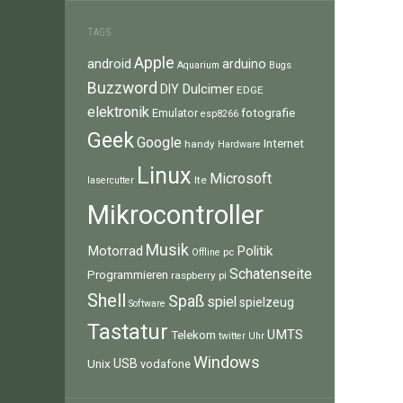
TAGS
Apple
android
arduino
Aquarium
Bugs
Buzzword
Dulcimer
DIY
EDGE
elektronik
fotografie
Emulator
esp8266
Geek
Google
Internet
handy
Hardware
Linux
Microsoft
lte
lasercutter
Mikrocontroller
Musik
Motorrad
Politik
pc
Offline
Schatenseite
Programmieren
raspberry pi
Shell
Spaß
spiel
spielzeug
Software
Tastatur
UMTS
Telekom
twitter
Uhr
Windows
Unix
USB
vodafone