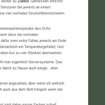
s weiter zu
Zabbix
. Gemessen wird mit
Sensoren die jeweils an einem
e vier normalen Einstichthermometern
Innenraumtemperatur des Grills
sein dass die normalen
dafür zwei extra Fühler, jeweils am Ende
 tatsächlich ein Temperaturgefälle). Und
 eben bis zu vier Stücken überwachen.
cht man eigentlich Serversysteme. Das
sse damit zu Hause auch einige… eher
urven angesehen, aber wenn ich wirklich
ch auch aus dem Bett klingeln wenn die
st sind dabei einige Sachen schief