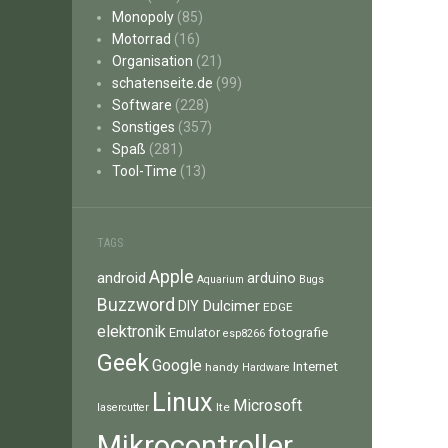
Monopoly
(85)
Motorrad
(16)
Organisation
(21)
schatenseite.de
(99)
Software
(228)
Sonstiges
(357)
Spaß
(281)
Tool-Time
(13)
TAGS
Apple
android
arduino
Aquarium
Bugs
Buzzword
Dulcimer
DIY
EDGE
elektronik
fotografie
Emulator
esp8266
Geek
Google
Internet
handy
Hardware
Linux
Microsoft
lte
lasercutter
Mikrocontroller