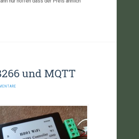
ann nur hoffen dass der Preis ähnlich
P8266 und MQTT
MENTARE