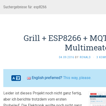
Suchergebnisse für: esp8266
Grill + ESP8266 + MQ
Multimeat
04.09.2016
BY
RONALD
·
3 KOM
English preferred?
This way, please.
Leider ist dieses Projekt noch nicht ganz fertig,
aber ich berichte trotzdem vom ersten
Probelauf. Die Elektronik wollte noch nicht ganz