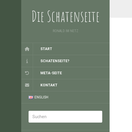
Die Schatenseite
RONALD IM NETZ
START
SCHATENSEITE?
META-SEITE
KONTAKT
ENGLISH