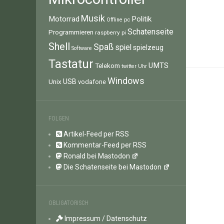
Musik
Motorrad
Politik
pc
Offline
Schatenseite
Programmieren
raspberry pi
Shell
Spaß
spiel
spielzeug
Software
Tastatur
UMTS
Telekom
twitter
Uhr
Windows
Unix
USB
vodafone
FOLGEN
Artikel-Feed per RSS
Kommentar-Feed per RSS
Ronald bei Mastodon
Die Schatenseite bei Mastodon
OBLIGATORISCH
Impressum / Datenschutz