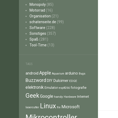
Monopoly
(85)
Motorrad
(16)
Organisation
(21)
schatenseite.de
(99)
Software
(228)
Sonstiges
(357)
Spaß
(281)
Tool-Time
(13)
TAGS
Apple
android
arduino
Aquarium
Bugs
Buzzword
Dulcimer
DIY
EDGE
elektronik
fotografie
Emulator
esp8266
Geek
Google
Internet
handy
Hardware
Linux
Microsoft
lte
lasercutter
Mikrocontroller