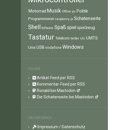
Musik
Motorrad
Politik
pc
Offline
Schatenseite
Programmieren
raspberry pi
Shell
Spaß
spiel
spielzeug
Software
Tastatur
UMTS
Telekom
twitter
Uhr
Windows
Unix
USB
vodafone
FOLGEN
Artikel-Feed per RSS
Kommentar-Feed per RSS
Ronald bei Mastodon
Die Schatenseite bei Mastodon
OBLIGATORISCH
Impressum / Datenschutz