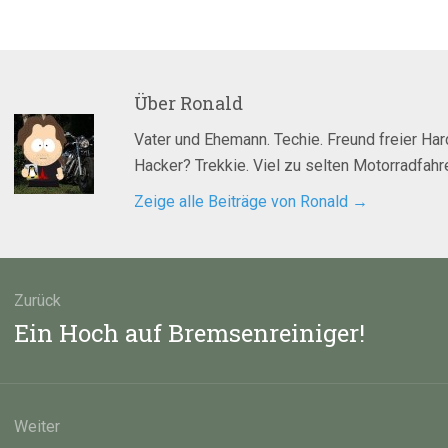
Über
Ronald
Vater und Ehemann. Techie. Freund freier Ha
Hacker? Trekkie. Viel zu selten Motorradfahre
Zeige alle Beiträge von Ronald
→
agsnavigation
Zurück
Vorheriger
Ein Hoch auf Bremsenreiniger!
Beitrag:
Weiter