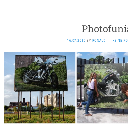
Photofuni
16.07.2010
BY
RONALD
·
KEINE K