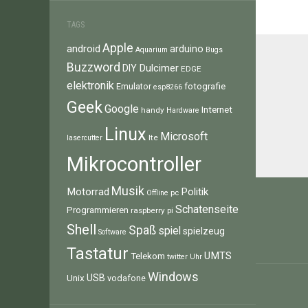
TAGS
Apple
android
arduino
Aquarium
Bugs
Buzzword
Dulcimer
DIY
EDGE
elektronik
fotografie
Emulator
esp8266
Geek
Google
Internet
handy
Hardware
Linux
Microsoft
lte
lasercutter
Mikrocontroller
Beitr
Musik
Motorrad
Politik
pc
Offline
Schatenseite
Programmieren
raspberry pi
Shell
Spaß
spiel
spielzeug
Software
Tastatur
UMTS
Telekom
twitter
Uhr
Windows
Unix
USB
vodafone