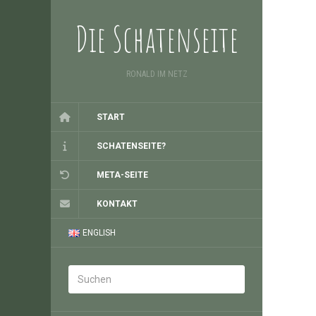
Die Schatenseite
RONALD IM NETZ
START
SCHATENSEITE?
META-SEITE
KONTAKT
ENGLISH