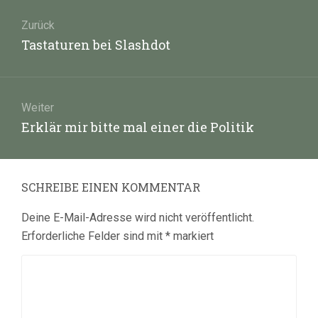
Beitragsnavigation
Zurück
Vorheriger
Tastaturen bei Slashdot
Beitrag:
Weiter
Nächster
Erklär mir bitte mal einer die Politik
Beitrag:
SCHREIBE EINEN KOMMENTAR
Deine E-Mail-Adresse wird nicht veröffentlicht.
Erforderliche Felder sind mit
*
markiert