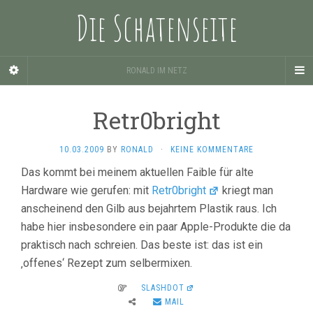
Die Schatenseite
RONALD IM NETZ
Retr0bright
10.03.2009
BY
RONALD
·
KEINE KOMMENTARE
Das kommt bei meinem aktuellen Faible für alte
Hardware wie gerufen: mit
Retr0bright
kriegt man
anscheinend den Gilb aus bejahrtem Plastik raus. Ich
habe hier insbesondere ein paar Apple-Produkte die da
praktisch nach schreien. Das beste ist: das ist ein
‚offenes‘ Rezept zum selbermixen.
SLASHDOT
MAIL