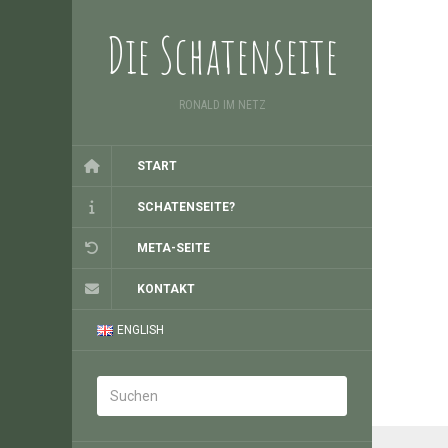
Die Schatenseite
RONALD IM NETZ
START
SCHATENSEITE?
META-SEITE
KONTAKT
ENGLISH