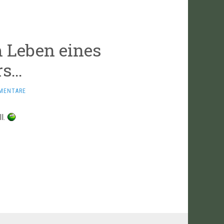
m Leben eines
rs…
MENTARE
l.