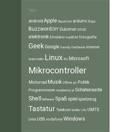
TAGS
Apple
android
arduino
Aquarium
Bugs
Buzzword
Dulcimer
DIY
EDGE
elektronik
fotografie
Emulator
esp8266
Geek
Google
Internet
handy
Hardware
Linux
Microsoft
lte
lasercutter
Mikrocontroller
Musik
Motorrad
Politik
pc
Offline
Schatenseite
Programmieren
raspberry pi
Shell
Spaß
spiel
spielzeug
Software
Tastatur
UMTS
Telekom
twitter
Uhr
Windows
Unix
USB
vodafone