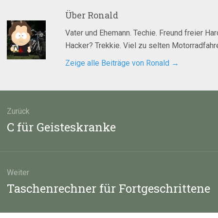
Über
Ronald
Vater und Ehemann. Techie. Freund freier Ha
Hacker? Trekkie. Viel zu selten Motorradfahre
Zeige alle Beiträge von Ronald
→
agsnavigation
Zurück
Vorheriger
C für Geisteskranke
Beitrag:
Weiter
Nächster
Taschenrechner für Fortgeschrittene
Beitrag: