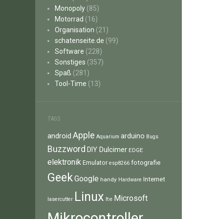
Monopoly
(85)
Motorrad
(16)
Organisation
(21)
schatenseite.de
(99)
Software
(228)
Sonstiges
(357)
Spaß
(281)
Tool-Time
(13)
TAGS
Apple
android
arduino
Aquarium
Bugs
Buzzword
Dulcimer
DIY
EDGE
elektronik
fotografie
Emulator
esp8266
Geek
Google
Internet
handy
Hardware
Linux
Microsoft
lte
lasercutter
Mikrocontroller