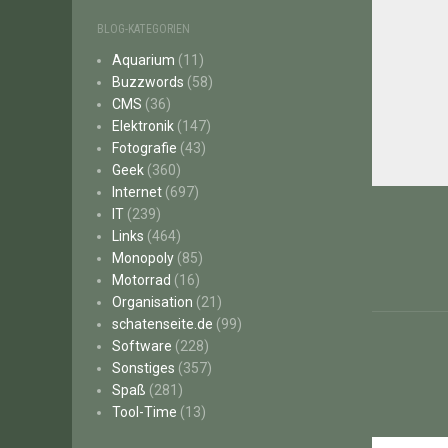
BLOG-KATEGORIEN
Aquarium
(11)
Buzzwords
(58)
CMS
(36)
Elektronik
(147)
Fotografie
(43)
Geek
(360)
Beitr
Internet
(697)
IT
(239)
Links
(464)
Monopoly
(85)
Motorrad
(16)
Organisation
(21)
schatenseite.de
(99)
Software
(228)
Sonstiges
(357)
Spaß
(281)
Tool-Time
(13)