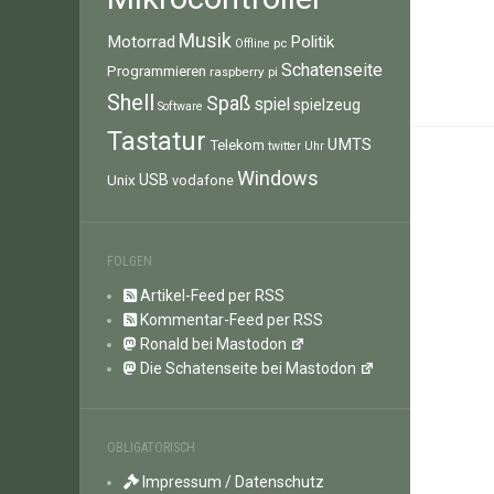
Musik
Motorrad
Politik
pc
Offline
Schatenseite
Programmieren
raspberry pi
Shell
Spaß
spiel
spielzeug
Software
Tastatur
UMTS
Telekom
twitter
Uhr
Windows
Unix
USB
vodafone
FOLGEN
Artikel-Feed per RSS
Kommentar-Feed per RSS
Ronald bei Mastodon
Die Schatenseite bei Mastodon
OBLIGATORISCH
Impressum / Datenschutz