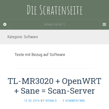
Die Schatenseite
RONALD IM NETZ
Kategorie:
Software
Texte mit Bezug auf Software
TL-MR3020 + OpenWRT
+ Sane = Scan-Server
15.05.2016
BY
RONALD
·
5 KOMMENTARE