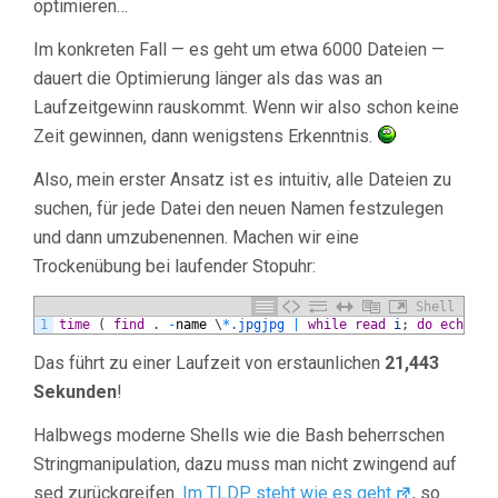
optimieren…
Im konkreten Fall — es geht um etwa 6000 Dateien —
dauert die Optimierung länger als das was an
Laufzeitgewinn rauskommt. Wenn wir also schon keine
Zeit gewinnen, dann wenigstens Erkenntnis.
Also, mein erster Ansatz ist es intuitiv, alle Dateien zu
suchen, für jede Datei den neuen Namen festzulegen
und dann umzubenennen. Machen wir eine
Trockenübung bei laufender Stopuhr:
Shell
1
time
(
find
.
-
name
\
*
.jpgjpg
|
while
read
i
;
do
echo
mv
Das führt zu einer Laufzeit von erstaunlichen
21,443
Sekunden
!
Halbwegs moderne Shells wie die Bash beherrschen
Stringmanipulation, dazu muss man nicht zwingend auf
sed zurückgreifen.
Im TLDP steht wie es geht
, so