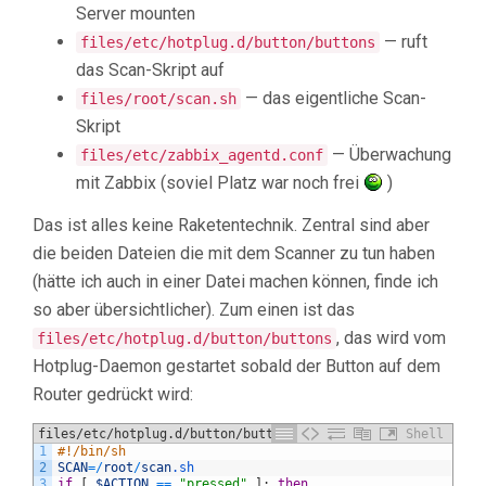
Server mounten
— ruft
files/etc/hotplug.d/button/buttons
das Scan-Skript auf
— das eigentliche Scan-
files/root/scan.sh
Skript
— Überwachung
files/etc/zabbix_agentd.conf
mit Zabbix (soviel Platz war noch frei
)
Das ist alles keine Raketentechnik. Zentral sind aber
die beiden Dateien die mit dem Scanner zu tun haben
(hätte ich auch in einer Datei machen können, finde ich
so aber übersichtlicher). Zum einen ist das
, das wird vom
files/etc/hotplug.d/button/buttons
Hotplug-Daemon gestartet sobald der Button auf dem
Router gedrückt wird:
files/etc/hotplug.d/button/buttons
Shell
1
#!/bin/sh
2
SCAN
=
/
root
/
scan
.sh
3
if
[
$ACTION
==
"pressed"
]
;
then