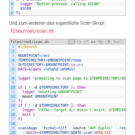
4
logger
"Button pressed, calling $SCAN"
5
$SCAN
6
fi
Und zum anderen das eigentliche Scan-Skript
:
files/root/scan.sh
files/root/scan.sh
Shell
1
#!/bin/sh
2
3
MOUNTPOINT
=
/
mnt
4
TEMPDIRECTORY
=
$MOUNTPOINT
/
temp
5
OUTDIRECTORY
=
$MOUNTPOINT
/
in
.ocr
6
DATE
=
$
(
date
+
%
Y
%
m
%
d
-
%
H
%
M
%
S
)
7
8
logger
"preparing to scan page to $TEMPDIRECTORY/$DATE"
9
10
if
[
!
-
d
$TEMPDIRECTORY
]
;
then
11
logger
"mounting $MOUNTPOINT"
12
mount
$MOUNTPOINT
13
fi
14
if
[
!
-
d
$TEMPDIRECTORY
]
;
then
15
logger
"FATAL: target dir doesn't exist: $TEMPDIRECTO
16
exit
1
17
fi
18
19
scanimage
--
format
=
tiff
--
source
"ADF Duplex"
--
resolut
20
--
batch
=
$TEMPDIRECTORY
/
$DATE
-
scan
-
%
03d.tif