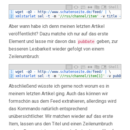
Shell
1
wget
-
qO
-
http
:
/
/
www
.schatenseite
.de
/
feed
/
|
\
2
xmlstarlet 
sel
-
t
-
m
'//rss/channel/item'
-
v
title
-
n
Aber wann habe ich denn meinen letzten Artikel
veröffentlicht? Dazu matche ich nur auf das erste
Element und lasse mir davon das
geben, zur
pubDate
besseren Lesbarkeit wieder gefolgt von einem
Zeilenumbruch:
Shell
1
wget
-
qO
-
http
:
/
/
www
.schatenseite
.de
/
feed
/
|
\
2
xmlstarlet 
sel
-
t
-
m
'//rss/channel/item[1]'
-
v
pubDate
Abschließend wüsste ich gerne noch worum es in
meinem letzten Artikel ging. Auch das können wir
formschön aus dem Feed extrahieren, allerdings wird
das Kommando natürlich entsprechend
unübersichtlicher. Wir matchen wieder auf das erste
Item, lassen uns den Titel und einen Zeilenumbruch