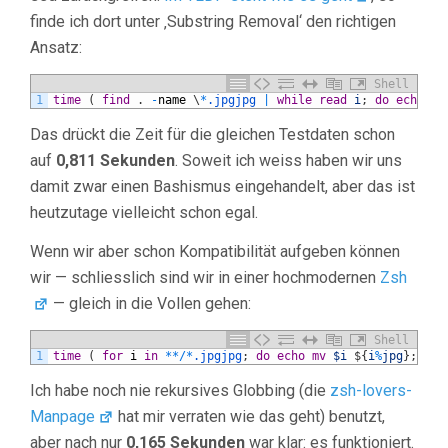
finde ich dort unter ‚Substring Removal‘ den richtigen
Ansatz:
Shell
1
time
(
find
.
-
name
\
*
.jpgjpg
|
while
read
i
;
do
echo
mv
Das drückt die Zeit für die gleichen Testdaten schon
auf
0,811 Sekunden
. Soweit ich weiss haben wir uns
damit zwar einen Bashismus eingehandelt, aber das ist
heutzutage vielleicht schon egal.
Wenn wir aber schon Kompatibilität aufgeben können
wir — schliesslich sind wir in einer hochmodernen
Zsh
— gleich in die Vollen gehen:
Shell
1
time
(
for
i
in
*
*
/
*
.jpgjpg
;
do
echo
mv
$i
$
{
i
%
jpg
}
;
don
Ich habe noch nie rekursives Globbing (die
zsh-lovers-
Manpage
hat mir verraten wie das geht) benutzt,
aber nach nur
0,165 Sekunden
war klar: es funktioniert.