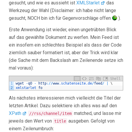
gesucht, und wie es aussieht ist
XMLStarlet
das
Werkzeug der Wahl (Disclaimer: ich habe nicht lange
gesucht, NOCH bin ich für Gegenvorschläge offen
).
Erste Anwendung ist wieder, einen ungetrübten Blick
auf das gewählte Dokument zu werfen. Mein Feed ist
ein insofern ein schlechtes Beispiel als dass der Code
ziemlich sauber formatiert ist, aber der Trick wird klar
(die Sache mit dem Backslash am Zeilenende setze ich
mal voraus):
Shell
1
wget
-
qO
-
http
:
/
/
www
.schatenseite
.de
/
feed
/
|
\
2
xmlstarlet 
fo
Als nächstes interessieren mich vielleicht die Titel der
letzten Artikel. Dazu selektiere ich alles was auf den
XPath
matched, und lasse mir
//rss/channel/item
jeweils den Wert von
ausgeben. Gefolgt von
title
einem Zeilenumbruch: