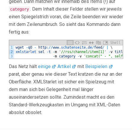
geben. Dann matchen wir innerhalb des Items (!) auf
. Dem Inhalt dieser Felder stellen wir jeweils
category
einen Spiegelstrich voran, die Zeile beenden wir wieder
mit dem Zeilenumbruch. So sieht das Kommando dann
fertig aus:
Shell
1
wget
-
qO
-
http
:
/
/
www
.schatenseite
.de
/
feed
/
|
\
2
xmlstarlet 
sel
-
t
-
m
'//rss/channel/item[1]'
-
v
title
-
n
3
-
m
category
-
v
'concat(" - ", self::ca
Das Netz hält
einige
Artikel
mit
Beispielen
parat, aber genau wie dieser Text kratzen die nur an der
Oberfläche. XMLStarlet ist sicher ein Spielzeug mit
dem man sich bei Gelegenheit mal länger
auseinandersetzen sollte. Zumindest macht es den
Standard-Werkzeugkasten im Umgang mit XML-Daten
absolut obsolet.