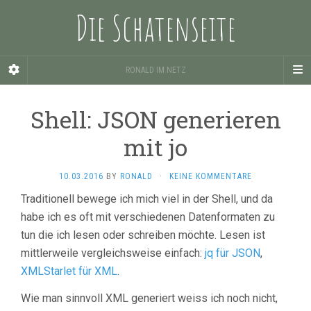
Die Schatenseite
RONALD IM NETZ
Shell: JSON generieren
mit jo
10.03.2016
BY
RONALD
·
KEINE KOMMENTARE
Traditionell bewege ich mich viel in der Shell, und da
habe ich es oft mit verschiedenen Datenformaten zu
tun die ich lesen oder schreiben möchte. Lesen ist
mittlerweile vergleichsweise einfach:
jq für JSON
,
XMLStarlet für XML
.
Wie man sinnvoll XML generiert weiss ich noch nicht,