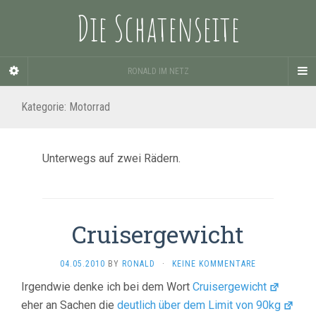
Die Schatenseite
RONALD IM NETZ
Kategorie:
Motorrad
Unterwegs auf zwei Rädern.
Cruisergewicht
04.05.2010
BY
RONALD
·
KEINE KOMMENTARE
Irgendwie denke ich bei dem Wort
Cruisergewicht
eher an Sachen die
deutlich über dem Limit von 90kg