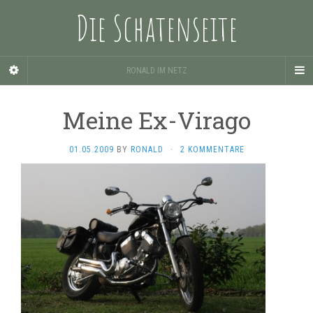
Die Schatenseite
RONALD IM NETZ
Meine Ex-Virago
01.05.2009
BY
RONALD
·
2 KOMMENTARE