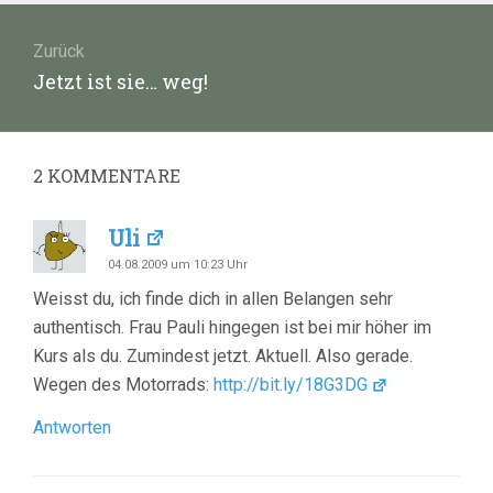
Beitragsnavigation
Zurück
Vorheriger
Jetzt ist sie… weg!
Beitrag:
2
KOMMENTARE
Uli
04.08.2009 um 10:23 Uhr
Weisst du, ich finde dich in allen Belangen sehr
authentisch. Frau Pauli hingegen ist bei mir höher im
Kurs als du. Zumindest jetzt. Aktuell. Also gerade.
Wegen des Motorrads:
http://bit.ly/18G3DG
Antworten