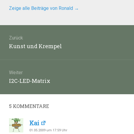
Zeige alle Beiträge von Ronald
→
Beitragsnavigation
Zurück
Vorheriger
Kunst und Krempel
Beitrag:
Weiter
Nächster
I2C-LED-Matrix
Beitrag:
5
KOMMENTARE
Kai
01.05.2009 um 17:59 Uhr