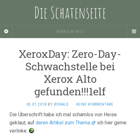
Die Schatenseite
RONALD IM NETZ
XeroxDay: Zero-Day-
Schwachstelle bei
Xerox Alto
gefunden!!!1elf
05.01.2018
BY
RONALD
·
KEINE KOMMENTARE
Die Überschrift habe ich mal schamlos von Heise
geklaut, auf
deren Artikel zum Thema
ich hier gerne
verlinke.