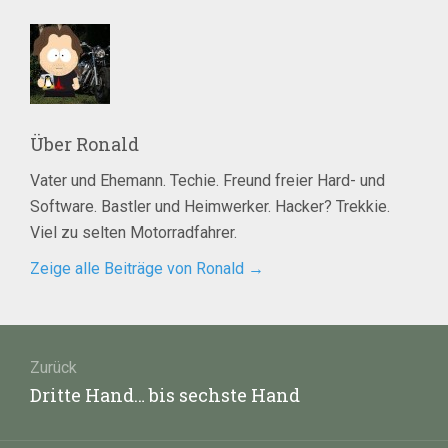
Über
Ronald
Vater und Ehemann. Techie. Freund freier Hard- und
Software. Bastler und Heimwerker. Hacker? Trekkie.
Viel zu selten Motorradfahrer.
Zeige alle Beiträge von Ronald
→
Beitragsnavigation
Zurück
Vorheriger
Dritte Hand… bis sechste Hand
Beitrag: