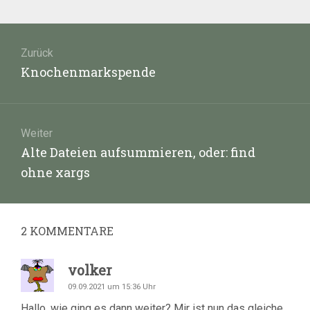
Beitragsnavigation
Zurück
Vorheriger
Knochenmarkspende
Beitrag:
Weiter
Nächster
Alte Dateien aufsummieren, oder: find
Beitrag:
ohne xargs
2
KOMMENTARE
volker
09.09.2021 um 15:36 Uhr
Hallo, wie ging es dann weiter? Mir ist nun das gleiche