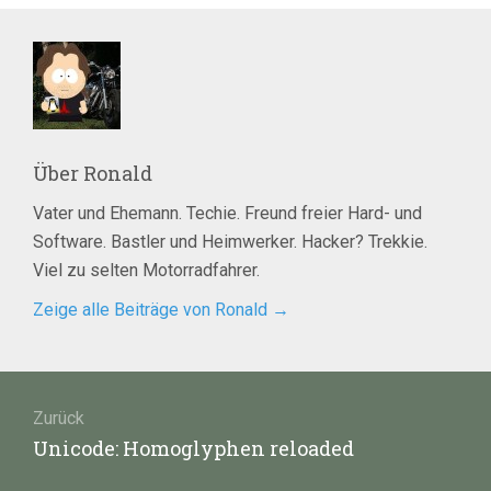
Über
Ronald
Vater und Ehemann. Techie. Freund freier Hard- und
Software. Bastler und Heimwerker. Hacker? Trekkie.
Viel zu selten Motorradfahrer.
Zeige alle Beiträge von Ronald
→
Beitragsnavigation
Zurück
Vorheriger
Unicode: Homoglyphen reloaded
Beitrag: