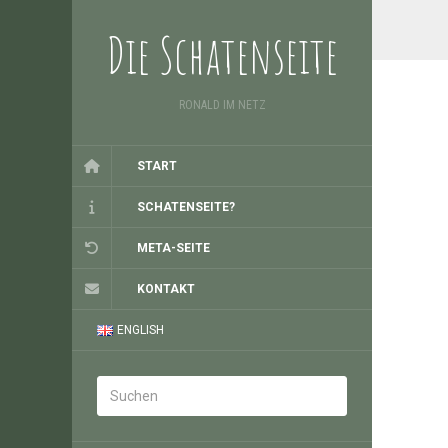
Die Schatenseite
RONALD IM NETZ
START
SCHATENSEITE?
META-SEITE
KONTAKT
ENGLISH