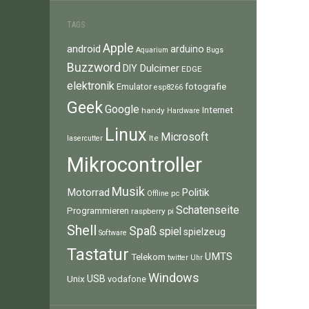
TAGS
Apple
android
arduino
Aquarium
Bugs
Buzzword
Dulcimer
DIY
EDGE
elektronik
fotografie
Emulator
esp8266
Geek
Google
Internet
handy
Hardware
Linux
Microsoft
lte
lasercutter
Mikrocontroller
Musik
Motorrad
Politik
pc
Offline
Schatenseite
Programmieren
raspberry pi
Shell
Spaß
spiel
spielzeug
Software
Tastatur
UMTS
Telekom
twitter
Uhr
Windows
Unix
USB
vodafone