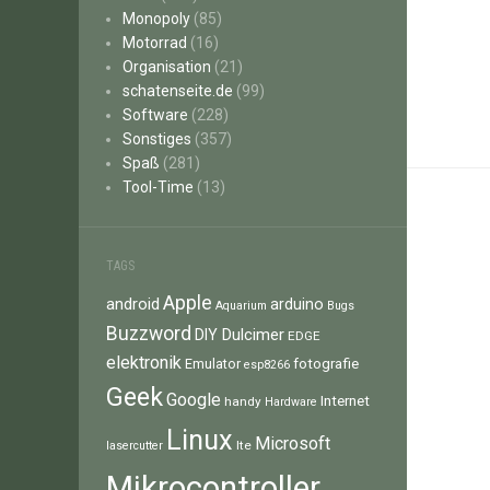
Monopoly
(85)
Motorrad
(16)
Organisation
(21)
schatenseite.de
(99)
Software
(228)
Sonstiges
(357)
Spaß
(281)
Tool-Time
(13)
TAGS
Apple
android
arduino
Aquarium
Bugs
Buzzword
Dulcimer
DIY
EDGE
elektronik
fotografie
Emulator
esp8266
Geek
Google
Internet
handy
Hardware
Linux
Microsoft
lte
lasercutter
Mikrocontroller