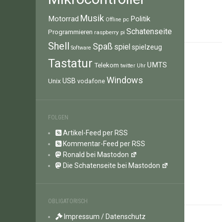
Musik
Motorrad
Politik
pc
Offline
Schatenseite
Programmieren
raspberry pi
Shell
Spaß
spiel
spielzeug
Software
Tastatur
UMTS
Telekom
twitter
Uhr
Windows
Unix
USB
vodafone
FOLGEN
Artikel-Feed per RSS
Kommentar-Feed per RSS
Ronald bei Mastodon
Die Schatenseite bei Mastodon
OBLIGATORISCH
Impressum / Datenschutz