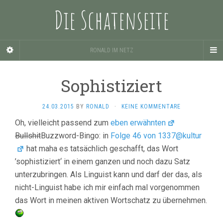
Die Schatenseite
RONALD IM NETZ
Sophistiziert
24.03.2015
BY
RONALD
·
KEINE KOMMENTARE
Oh, vielleicht passend zum
eben erwähnten
Bullshit
Buzzword-Bingo: in
Folge 46 von 1337@kultur
hat maha es tatsächlich geschafft, das Wort
’sophistiziert‘ in einem ganzen und noch dazu Satz
unterzubringen. Als Linguist kann und darf der das, als
nicht-Linguist habe ich mir einfach mal vorgenommen
das Wort in meinen aktiven Wortschatz zu übernehmen.