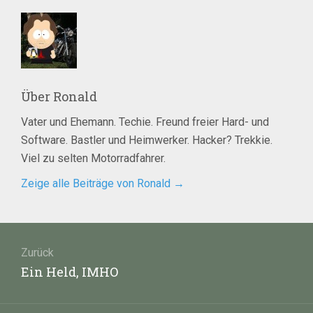
Über
Ronald
Vater und Ehemann. Techie. Freund freier Hard- und
Software. Bastler und Heimwerker. Hacker? Trekkie.
Viel zu selten Motorradfahrer.
Zeige alle Beiträge von Ronald
→
Beitragsnavigation
Zurück
Vorheriger
Ein Held, IMHO
Beitrag: