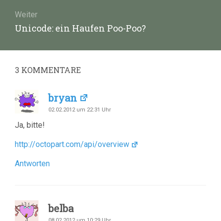
Weiter
Nächster
Unicode: ein Haufen Poo-Poo?
Beitrag:
3
KOMMENTARE
bryan
02.02.2012 um 22:31 Uhr
Ja, bitte!
http://octopart.com/api/overview
Antworten
belba
08.02.2012 um 10:29 Uhr