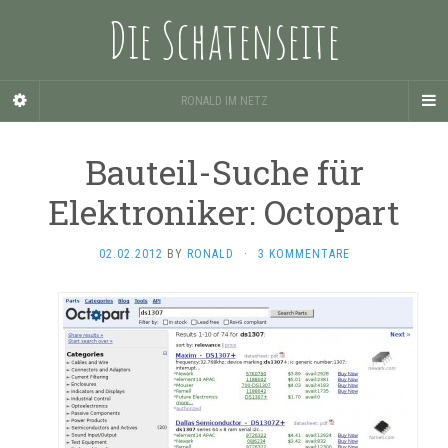
Die Schatenseite
RONALD IM NETZ
Bauteil-Suche für
Elektroniker: Octopart
02.02.2012
BY
RONALD
·
3 KOMMENTARE