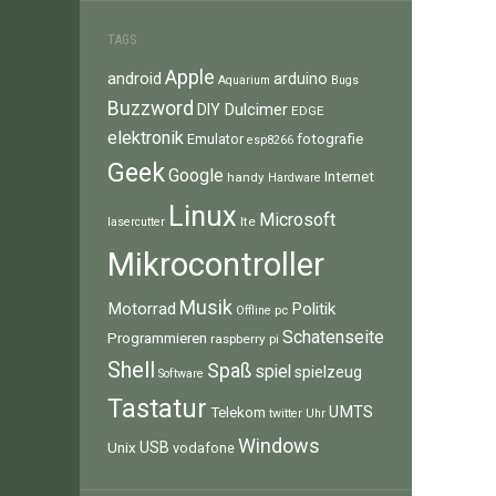
TAGS
Apple
android
arduino
Aquarium
Bugs
Buzzword
Dulcimer
DIY
EDGE
elektronik
fotografie
Emulator
esp8266
Geek
Google
Internet
handy
Hardware
Linux
Microsoft
lte
lasercutter
Mikrocontroller
Musik
Motorrad
Politik
pc
Offline
Schatenseite
Programmieren
raspberry pi
Shell
Spaß
spiel
spielzeug
Software
Tastatur
UMTS
Telekom
twitter
Uhr
Windows
Unix
USB
vodafone