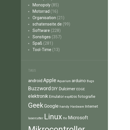
Monopoly
(85)
Motorrad
(16)
Organisation
(21)
schatenseite.de
(99)
Software
(228)
Sonstiges
(357)
Spaß
(281)
Tool-Time
(13)
TAGS
Apple
android
arduino
Aquarium
Bugs
Buzzword
Dulcimer
DIY
EDGE
elektronik
fotografie
Emulator
esp8266
Geek
Google
Internet
handy
Hardware
Linux
Microsoft
lte
lasercutter
Mikrocontroller