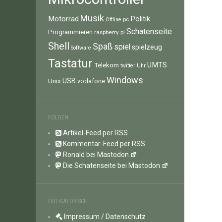
Musik
Motorrad
Politik
pc
Offline
Schatenseite
Programmieren
raspberry pi
Shell
Spaß
spiel
spielzeug
Software
Tastatur
UMTS
Telekom
twitter
Uhr
Windows
Unix
USB
vodafone
FOLGEN
Artikel-Feed per RSS
Kommentar-Feed per RSS
Ronald bei Mastodon
Die Schatenseite bei Mastodon
OBLIGATORISCH
Impressum / Datenschutz