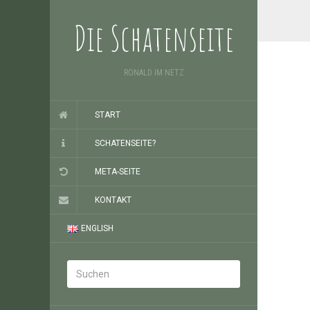
Die Schatenseite
RONALD IM NETZ
START
SCHATENSEITE?
META-SEITE
KONTAKT
ENGLISH