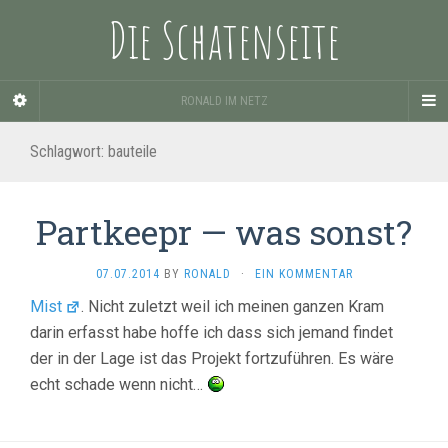
Die Schatenseite
RONALD IM NETZ
Schlagwort:
bauteile
Partkeepr — was sonst?
07.07.2014
BY
RONALD
·
EIN KOMMENTAR
Mist
. Nicht zuletzt weil ich meinen ganzen Kram
darin erfasst habe hoffe ich dass sich jemand findet
der in der Lage ist das Projekt fortzuführen. Es wäre
echt schade wenn nicht…