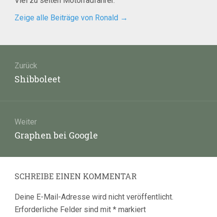
Viel zu selten Motorradfahrer.
Zeige alle Beiträge von Ronald
→
Beitragsnavigation
Zurück
Vorheriger
Shibboleet
Beitrag:
Weiter
Nächster
Graphen bei Google
Beitrag:
SCHREIBE EINEN KOMMENTAR
Deine E-Mail-Adresse wird nicht veröffentlicht.
Erforderliche Felder sind mit
*
markiert